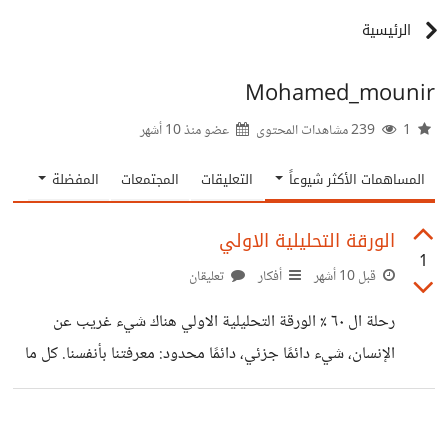
الرئيسية
Mohamed_mounir
1
239 مشاهدات المحتوى
عضو منذ
10 أشهر
المساهمات الأكثر شيوعاً
التعليقات
المجتمعات
المفضلة
الورقة التحليلية الاولي
1
قبل 10 أشهر
أفكار
تعليقان
رحلة ال ٦٠ ٪ الورقة التحليلية الاولي هناك شيء غريب عن
الإنسان، شيء دائمًا جزئي، دائمًا محدود: معرفتنا بأنفسنا. كل ما
نعيشه، كل تجربة نمر بها، كل اكتشاف نصادفه، يضيف إلى وعينا
جزءا من الحقيقة، لكن الحقيقة الكاملة تظل جزءا مجهولًا، 40٪