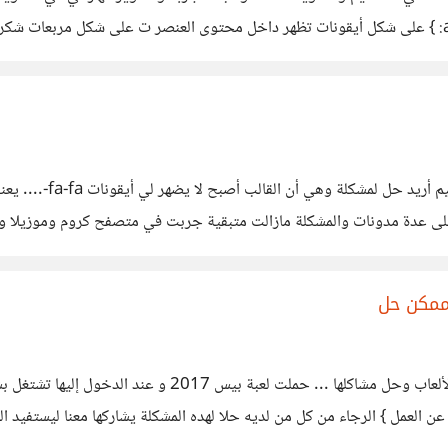
 عدة مدونات والمشكلة مازالت متبقية جربت في متصفح كروم وموزيلا وكذلك
السلام عليكم ورحمة الله وبركاته هذا السؤال موجه للمهتمين ب
عن العمل } الرجاء من كل من لديه حلا لهده المشكلة يشاركها معنا ليستفيد ا