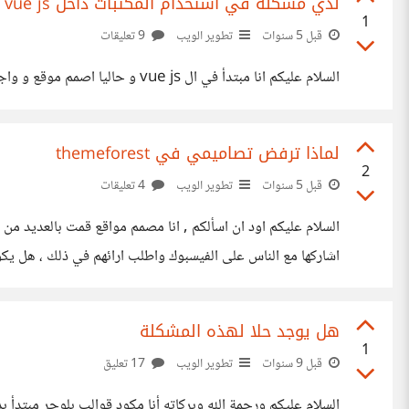
لدي مشكلة في استخدام المكتبات داخل vue js ??
1
قبل 5 سنوات
تطوير الويب
9 تعليقات
السلام عليكم انا مبتدأ في ال vue js و حاليا اصمم موقع و واجهتني مشكلة وهي انني لم اعرف كيف استخدم مكتبات الجافاسكريبت و الجكويري داخل المشروع , اتمنى افادتي و لو بالقليل و شكرا لكم
لماذا ترفض تصاميمي في themeforest
2
قبل 5 سنوات
تطوير الويب
4 تعليقات
اشاركها مع الناس على الفيسبوك واطلب ارائهم في ذلك ، هل يكون السبب لعدم ارفاق ملف التوث
هل يوجد حلا لهذه المشكلة
1
قبل 9 سنوات
تطوير الويب
17 تعليق
السلام عليكم ورحمة الله وبركاته أنا مكود قوالب بلوجر مبتدأ