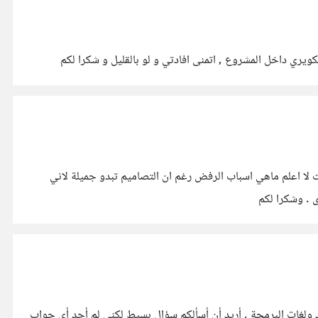
العديد من التصاميم وحاولت رفعها على متجر themeforest , لكن كلها للاسف رفضت لا اعلم ماهي اسباب الرفض رغم ان التصاميم تبدو جميلة لاني
يد ولغات البرمجة , أريد أن أسألكم سؤال بسيط لكني لم أجد أي جواب