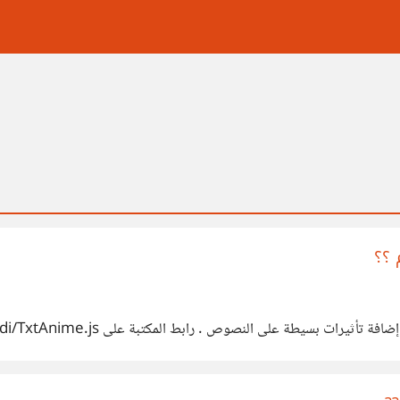
 ؟؟
تبة على GitHub : https://github.com/mohamedfrindi/TxtAnime.js