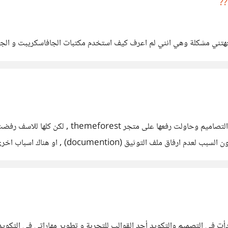
السلام عليكم اود ان اسألكم , انا مصمم مواقع قمت ب
يق (documention) , او هناك اسباب اخرى . وشكرا لكم
 بدأت في التصميم والتكويد أحد القوالب للتجربة و تطوير مهاراتي في التكو