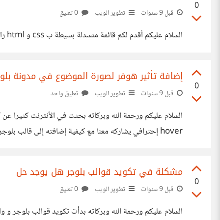
0
قبل 9 سنوات
تطوير الويب
0 تعليق
السلام عليكم أقدم لكم قائمة منسدلة بسيطة ب css و html رابط المعاينة : https://codepen.io/mohamedfrindi236/full/PjGdjb/
إضافة تأثير هوفر لصورة الموضوع في مدونة بلوج
0
قبل 9 سنوات
تطوير الويب
تعليق واحد
hover إحترافي يشاركه معنا مع كيفية إضافته إلى قالب بلوجر لتعم الفائدة على الجميع . شكرا لكم جميعا
مشكلة في تكويد قوالب بلوجر هل يوجد حل
0
قبل 9 سنوات
تطوير الويب
0 تعليق
السلام عليكم ورحمة الله وبركاته بدأت تكويد قوالب بلوجر و