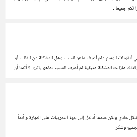
أنا بدأت في تصميم قوالب بلوجر , واجهتني مشكلة أثناء التصميم أريد حل لمشكلة وهي أن القالب أصبح لا يضهر لي أيقونات fa-fa-.... يعني أيقونات الوسم ولم أعرف ماهو السبب وهل المشكلة من القالب أو
 مازالت المشكلة متبقية لم أعرف السبب فماهو ياترى ؟ أتمنا أن
الألعاب وحل مشاكلها ... حملت لعبة بيس 2017 و عند الدخول إليها تشتغل بشكل عادي ولكن عندما أدخل إلى جهة التدريبات على المهارة و أبدأ
لجميع وشكرا