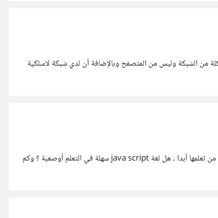
لة من الشبكة وليس من المتصفح وبالإضافة أن لدي شبكة لاسلكية
بدأت في تعلم لغة java script وعرفت بأنها مفيدة لتطوير المواقع والقوالب .... لكني واجهت صعوبات في التعلم ، أحسست بأني لم أتمكن من تعلمها أبدا ، هل لغة java script سهلة في التعلم أوصعبة ؟ وكم