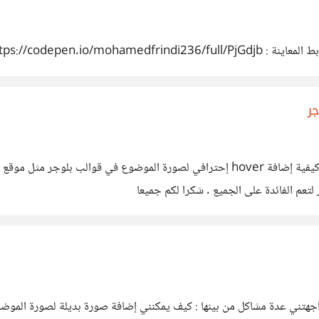
ر
السلام عليكم ورحمة الله وبركاته بحثت في الأنترنت كثيرا عن كيفية إضافة hover إحترا
 واجهتني عدة مشاكل من بينها : كيف يمكنني إضافة صورة بديلة لصورة ال