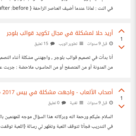
في النت : لماذا عندما أضيف العناصر الزاحفة { after :before: } على شكل أيقونات تظهر داخل محتوى العنصر ت على شكل مربعات شكرا لكم جميعا .
أريد حلا لمشكلة في مجال تكويد قوالب بلوجر
1
قبل 9 سنوات
تطوير الويب
15 تعليق
من المدونة أو من المتصفح أو من الحاسوب ملاحضة : جربت على
تساعدونا في هدا الموضوع
أصحاب الألعاب - واجهت مشكلة في بيس 2017 ممكن حل
1
قبل 9 سنوات
تقنية
0 تعليق
في التدريب فجأتا تتوقف اللعبة وتظهر لي رسالة {اللعبة توقفت 