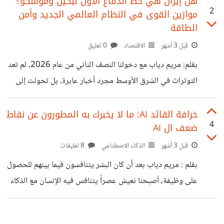
هل إيران هي خط الدفاع الأول لبكين وموسكو؟
2
موازين القوى في النظام العالمي الجديد وأمن
برز لاعب جديد ومحوري: "التكنولوجيا". فمن يملك ناصية العلم
الطاقة
التقني اليوم، يملك زمام القرار العالمي. نحن لا نتحدث هنا عن
قبل 3 أشهر
الاقتصاد
0 تعليق
مجرد هاتف ذكي أو برنامج متطور، بل نتحدث عن "العقل
المدبر" الذي بدونه تتوقف الحياة الحديثة: (الرقائق الإلكترونية -
بقلم: مريم دياب مع دخولنا النصف الثاني من عام 2026، لم تعد
التوترات في الشرق الأوسط مجرد أخبار عابرة، بل تحولت إلى
محرك أساسي لأسعار الرقائق الإلكترونية واقتصاديات الطاقة
العالمية في مقالي السابق، ذكرنا أن الصين تعتمد في استيراد
خرافة القائد AI: ما لا يخبرك به المطورون عن نقاط
4
ضعف ال AI
احتياجاتها النفطية على الخارج بنسبة تصل إلى 70%، ومن
المهم توضيح أن 50% من هذه النسبة الإجمالية مصدرها المباشر
قبل 3 أشهر
الذكاء الاصطناعي
8 تعليقات
هو الشرق الأوسط (الخليج وإيران). هذا النفط ليس مجرد وقود،
بقلم : مريم دياب بعد أن كان البشر يتنافسون فيما بينهم للحصول
بل هو المحرك الأساسي للمعدات العسكرية، والمصانع، ومراكز
على وظيفة، أصبحنا نعيش عصراً يتنافس فيه الإنسان مع الذكاء
الذكاء الاصطناعي، وحتى المعامل
الاصطناعي (AI) ليثبت جدارته بالعمل والأجر. أمرٌ أشبه بالخيال؛
فلو قيل للأجيال السابقة إن آلة ستأخذ مكانهم ووظائفهم، لظنوا