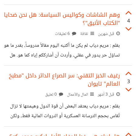
تنصرف أذهاننا دائماً عند الحديث عن "الأسلحة" إلى ترسانات
الصواريخ الموجهة والبارود. لكن الحقيقة الأكثر إثارة هي أن
وهم الشاشات وكواليس السياسة: هل نحن ضحايا
4
"الكتاب الأنيق"؟
أقوى الأسلحة التي تُدير كواليس كوكبنا الأسلحة غير التقليدية
منها اسلحه ناعمه وسائله ( الممرات المائية والبترول ) وعلى
قبل شهرين
ثقافة
6 تعليقات
رأسها "البترول خام" ، ذلك السائل الأسود اللزج الذي يخرج من
بقلم : مريم دياب لم يكن ما أكتبه اليوم مقالاً مدروساً، بقدر ما هو
أعماق الأرض محملًا بالطاقة ليدير مصانع العالم ويشعل فتيل
تساؤل حر يدور في عقلي، وأردت أن أشارككم إياه كما هو. هل
السياسة. لكن، هل
أصبحنا نحن البشر ننجذب إلى الوهم ونحبه أكثر من الحقيقة؟
في كثير من الأحيان، نهرب من الحقيقة ونكذبها، رغم أننا في
رغيف الخبز التقني: سر الصراع الدائر داخل "مطبخ
3
العالم" تايوان
أعماقنا نعلم يقيناً أنها صادقة. لكن قلوبنا ونفسيتنا لا تريدها،
ولذلك نفضل تصديق الكذب؛ لأنه يمنحنا شعوراً بالرضا، أو
قبل 3 أشهر
المال والأعمال
0 تعليق
السعادة، أو الراحة النفسية التي تبحث عنها قلوبنا. وهنا نسأل:
بقلم : مريم دياب يعتقد البعض أن قوة الدول وهيمنتها لا تزال
من هو الحاكم الحقيقي
تُقاس بحجم الترسانة العسكرية أو الثروات المالية فقط، ولكن
في العصر الحديث، أصبح الأمر أعمق وأخطر من ذلك بكثير. لم
يعد المال والقوة العسكرية هما الركيزتين الوحيدتين للسيادة؛ بل