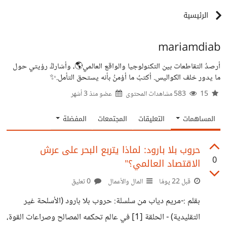
الرئيسية
mariamdiab
أرصدُ التقاطعات بين التكنولوجيا والواقع العالمي🌎، وأشاركُ رؤيتي حول
ما يدور خلف الكواليس. أكتبُ ما أؤمنُ بأنه يستحق التأمل.✨
15
583 مشاهدات المحتوى
عضو منذ
3 أشهر
المساهمات
التعليقات
المجتمعات
المفضلة
حروب بلا بارود: لماذا يتربع البحر على عرش
0
الاقتصاد العالمي؟"
قبل 22 يومًا
المال والأعمال
0 تعليق
بقلم :-مريم دياب من سلسلة: حروب بلا بارود (الأسلحة غير
التقليدية) - الحلقة [1] في عالم تحكمه المصالح وصراعات القوة،