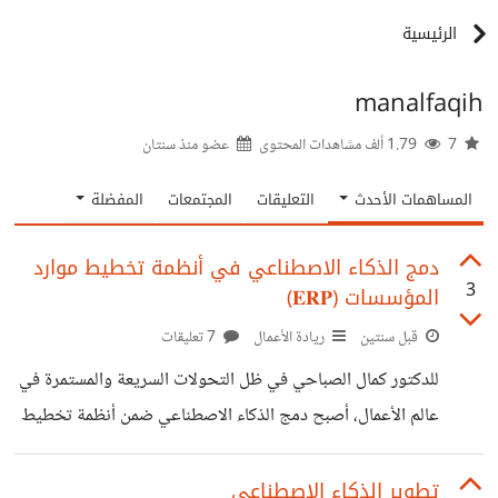
الرئيسية
manalfaqih
7
1.79 ألف مشاهدات المحتوى
عضو منذ
سنتان
المساهمات الأحدث
التعليقات
المجتمعات
المفضلة
دمج الذكاء الاصطناعي في أنظمة تخطيط موارد
3
المؤسسات (𝐄𝐑𝐏)
قبل سنتين
ريادة الأعمال
7 تعليقات
للدكتور كمال الصباحي في ظل التحولات السريعة والمستمرة في
عالم الأعمال، أصبح دمج الذكاء الاصطناعي ضمن أنظمة تخطيط
موارد المؤسسات (ERP) ضرورة حتمية لا غنى عنها لضمان
الاستمرارية والتفوق التنافسي. فيمكن للذكاء الاصطناعي ان يعزز
تطوير الذكاء الاصطناعي