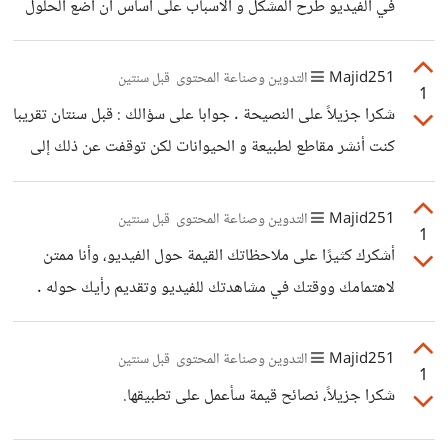
في الفيديو طرح المشكل و الاسباب على أساس أن أضع الحلول
في فيديوهات أخرى تفاديا لإطالة الفيديو. لكن مع ذلك أشكرك
مرة أخرى، سأعتبر هذه النصائح في الفيديوهات القادمة، حيث
Majid251
التدوين وصناعة المحتوى
قبل سنتين
1
سأسعى لإضافة المزيد من الجانب الإيجابي والتحفيزي، وتشجيع
شكرا جزيلاً على النصيحة . جوابا على سؤالك : قبل سنتان تقريبا
المشاهدين على المشاركة بأفكارهم وحلولهم في التعليقات. وأنا
كنت أنشر مقاطع لطبيعة و الحيوانات لكن توقفت عن ذلك إلى
سعيد لسماع أنك قد انضممت لقناتي وقمت بترك تعليق إيجابي.
الآن وهذا هو سبب في كون عدد المشتركين كبير مقارنة مع نسبة
المشاهدات.
Majid251
التدوين وصناعة المحتوى
قبل سنتين
1
أشكرك كثيرًا على ملاحظاتك القيمة حول الفيديو، وأنا ممتن
لاهتمامك ووقتك في مشاهدتك للفيديو وتقديم رأيك حوله .
نعم ، أنا أتفق معك تمامًا بشأن أهمية جودة الصوت في تجربة
المشاهدة، وسأعمل جاهدًا على تحسين هذا الجانب في المستقبل
Majid251
التدوين وصناعة المحتوى
قبل سنتين
1
. وسأتأكد من استخدام صوتي الطبيعي لمنح المشاهدين تجربة
شكرا جزيلاً، نصائح قيمة سأعمل على تطبيقها.
أكثر إنسانية وتواصلًا مع المحتوى. شكرًا لك مجددًا على