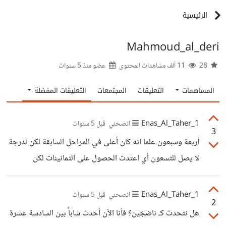
الرئيسية
Mahmoud_al_deri
28
11 ألف مشاهدات المحتوى
عضو منذ
5 سنوات
المساهمات
التعليقات
المجتمعات
التعليقات المفضلة
Enas_Al_Taher_1
انصحني
قبل 5 سنوات
3
أربعة وسبعون علما انه كان أعلى في المراحل السابقة لكن لدرجة
لا يصل للتسعون أي اعتدت الحصول على الثمانينات لكن
انخفضت هذه السنة المواتية لعدم الدراسة إذاً اسمعني جيداً،
ليس سهلاً أن تعود لقدرتك الدراسية دفعة واحدة بعد أن تمت
Enas_Al_Taher_1
انصحني
قبل 5 سنوات
2
العودة للدراسة بعد الجائحة، لذلك لا تدع هذا الأمر يقلقك،
هل نتحدث كـ ناضجَين؟ فأنا الآن أحدث شاباً بين السادسة عشرة
ستحتاج بعض الوقت لتتمركز بقواعدك من جديد، وتتخذ وضع