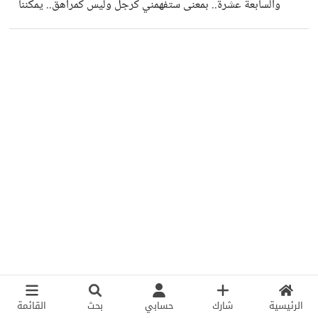
والسابعة عشرة.. بمعنى ستفهمني كرجل وليس كمراهق.. يمكننا
الاستعداد، وحتى يحدث ذلك: ابتعد عن الملهيّات التي كنت
ذلك، أليس كذلك؟ وحتى تفهمني تعال ندخل فقاعة الخيال أنا
تمارسها في الفترة التي توقفت الدراسة الوجاهية والنظامية فيها.
وأنت.. ولنبدأها مَن ذا الذي يكره الأنشطة الخارجية والإبداع
(هذا ليس اختياراً
لدعم الدروس؟ إنها وسيلتنا لنعبّر عن ذواتنا وإثبات الحظوة
والتميّز. هذه حقيقة فعلية. مَن ذا الذي يقاوم قضاء وقت ممتع،
سواء بلعبة يلعبها، أو متابعة صفحته على مواقع التواصل أو
بالتسلية مع صديق؟ مجنون مَن يقول أنه يكره التسلية. مَن ذا
الذي
الرئيسية
شارك
حسابي
بحث
القائمة