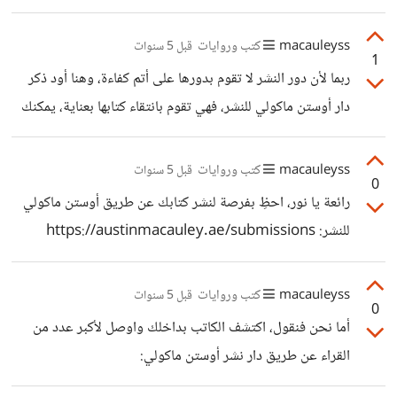
تطور الأمم مرتبط دائماً بمستوي ثقافة الشعوب؛ ولتطوير ذواتنا
يجب أن نُعير القراءة مزيداً من الاهتمام من كل أفراد العائلة. في
macauleyss
كتب وروايات
قبل 5 سنوات
1
بعض الأحيان قد يشعر البعض بالملل من القراء؛ لذا نحن نقترح
ربما لأن دور النشر لا تقوم بدورها على أتم كفاءة، وهنا أود ذكر
عليكم تعلم تقنية القراءة السريعة، ولكن في البداية لنتعرف على
دار أوستن ماكولي للنشر، فهي تقوم بانتقاء كتابها بعناية، يمكنك
مفهوم هذا المصطلح. القراءة السريعة هي تقنية لقراءة النصوص
مشاهدة كتبهم ونشر كتابك عن طريق:
بسرعة أكبر من المعتاد مع المحافظة على فهم
https://austinmacauley.ae/submissions
macauleyss
كتب وروايات
قبل 5 سنوات
0
رائعة يا نور، احظِ بفرصة لنشر كتابك عن طريق أوستن ماكولي
للنشر: https://austinmacauley.ae/submissions
macauleyss
كتب وروايات
قبل 5 سنوات
0
أما نحن فنقول، اكتشف الكاتب بداخلك واوصل لأكبر عدد من
القراء عن طريق دار نشر أوستن ماكولي:
https://austinmacauley.ae/submissions