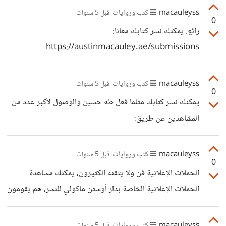
macauleyss
كتب وروايات
قبل 5 سنوات
0
رائع. يمكنك نشر كتابك معانا:
https://austinmacauley.ae/submissions
macauleyss
كتب وروايات
قبل 5 سنوات
0
يمكنك نشر كتابك مثلما فعل طه حسين والوصول لأكبر عدد من
المشاهدين عن طريق:
https://austinmacauley.ae/submissions
macauleyss
كتب وروايات
قبل 5 سنوات
0
الحملات الإعلانية فن ولا يتقنه الكثيرون، يمكنك مشاهدة
الحملات الإعلانية الخاصة بدار أوستن ماكولي للنشر، هم يقومون
بنشر الكتب ويقومون بحملات إعلانية لكتابك، يمكنك معرفة
المزيد من هنا: