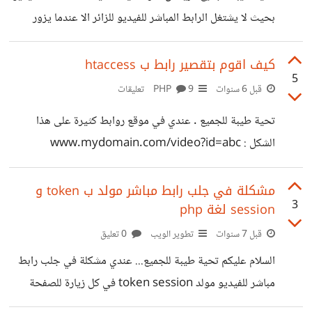
بحيث لا يشتغل الرابط المباشر للفيديو للزائر الا عندما يزور
الزائر الموقع ... شاهدت هذه الطريقة في عدة مواقع مع ان رابط
المباشر للفيديو لا يتغير . اتمنى من الأخ وليد يكون عنده الحل .
كيف اقوم بتقصير رابط ب htaccess
5
[@Alwalid]
قبل 6 سنوات
PHP
9 تعليقات
تحية طيبة للجميع . عندي في موقع روابط كثيرة على هذا
الشكل : www.mydomain.com/video?id=abc
www.mydomain.com/page?id=123 وانا اريد تقصيرها
بلمف htaccess لتصبح على هذا الشكل
مشكلة في جلب رابط مباشر مولد ب token و
3
session لغة php
www.mydomain.com/video/abc
www.mydomain.com/page/123 يعني حذف ?id= و
قبل 7 سنوات
تطوير الويب
0 تعليق
عمل مكانها سلاش / في انتظار المساعدة وشكرا ...
السلام عليكم تحية طيبة للجميع... عندي مشكلة في جلب رابط
مباشر للفيديو مولد token session في كل زيارة للصفحة
يكون id الرابط مختلف لما ازور الصفحة يدويا اجد الرابط