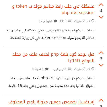
الفيديو شغال عادي. ولكن لما اجلبه عن طريق سكربت php
مشكلة في جلب رابط مباشر مولد ب token و
4
session لغة php
curl اجد الرابط ولكنه غير شغال ... وهذا المشكل يحدث للرابط
المراد جلبه موجود في موقعي الداخلي او في المواقع الخارجية
قبل 7 سنوات
PHP
تعليق واحد
ممكن حل للمشكلة و شكرا ...
السلام عليكم تحية طيبة للجميع... عندي مشكلة في جلب رابط
مباشر للفيديو مولد token session في كل زيارة للصفحة
يكون id الرابط مختلف لما ازور الصفحة يدويا اجد الرابط
الفيديو شغال عادي. ولكن لما اجلبه عن طريق سكربت php
هل يوجد كود بلغة php لحذف ملف من مجلد
3
الموقع تلقائيا
curl اجد الرابط ولكن غير شغال ... وهذا المشكل يحدث للرابط
المراد جلبه موجود في موقعي الداخلي او المواقع الخارجية
قبل 7 سنوات
تطوير الويب
6 تعليقات
ممكن حل للمشكلة و شكرا ...
السلام عليكم هل يوجد كود بلغة php لحذف ملف من مجلد
الموقع تلقائيا بعد مدة معينة من التحميل يعني بعد 15 دقيقة
يحذف الملف تلقائيا بواسطة الكود
إستفسار بخصوص دومين مدونة بلوجر المحذوف