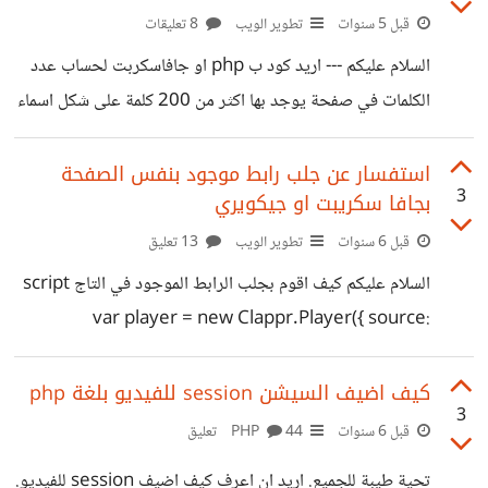
قبل 5 سنوات
تطوير الويب
8 تعليقات
السلام عليكم --- اريد كود ب php او جافاسكربت لحساب عدد
الكلمات في صفحة يوجد بها اكثر من 200 كلمة على شكل اسماء
مثال: khaled ahmed rachid mohamed said .... الخ
استفسار عن جلب رابط موجود بنفس الصفحة
3
بجافا سكريبت او جيكويري
قبل 6 سنوات
تطوير الويب
13 تعليق
السلام عليكم كيف اقوم بجلب الرابط الموجود في التاج script
var player = new Clappr.Player({ source:
"https://mydomain.live/hls/live.m3u8", parentId:
"#player", width: "100%", height: "100%",
كيف اضيف السيشن session للفيديو بلغة php
3
autoPlay: true }); وطبعه في الاسفل
قبل 6 سنوات
PHP
44 تعليق
document.write(طبع الرابط هنا);
تحية طيبة للجميع. اريد ان اعرف كيف اضيف session للفيديو.