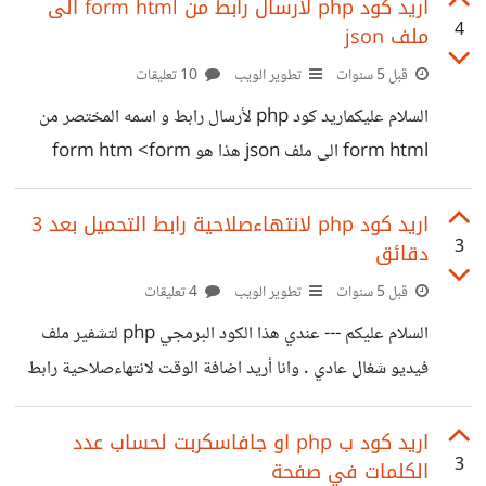
نفس المتصفح وبدون اغلاق الصفحة الاولى اضطر للدخول
اريد كود php لأرسال رابط من form html الى
4
ملف json
بالاسم و كلمة السر مرة اخرى . وانا اريد ان تبقى الصفحة
مفتوحة على الاقل نصف ساعة. اريد الحل يكون بالكوكيز فقط
قبل 5 سنوات
تطوير الويب
10 تعليقات
بدون قاعدة البيانات او السيشن الكود الصفحة في الرابط اسفله:
السلام عليكم اريد كود php لأرسال رابط و اسمه المختصر من
https://yamcode.com/embed/login-cookies-php
form html الى ملف json هذا هو form htm <form
method="post"> <input type="text" name="link"
placeholder="Link" /><br /> <input type="text"
اريد كود php لانتهاءصلاحية رابط التحميل بعد 3
3
دقائق
name="custom" placeholder="Custom Link" />
<br /> <input type="submit" value="submit" />
قبل 5 سنوات
تطوير الويب
4 تعليقات
</form> مثلا الرابط في خانة name="link" و اسمه
السلام عليكم --- عندي هذا الكود البرمجي php لتشفير ملف
المختصر في خانة name="custom ليصبح على هذا الشكل
فيديو شغال عادي . وانا أريد اضافة الوقت لانتهاءصلاحية رابط
في ملف json { "google": "https://google.com" }
بعد 3دقائق لكل زائر. جربت كثير من الأكواد التي وجدتها في
وشكــــرا
مواقع كثيرة ولكن لم انجح ارجوا المساعدة وشكرآآ.
اريد كود ب php او جافاسكربت لحساب عدد
3
الكلمات في صفحة
[@waelaljamal]‍