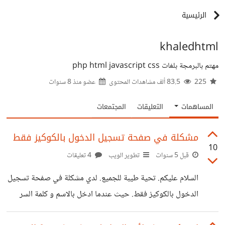
الرئيسية
khaledhtml
مهتم بالبرمجة بلغات php html javascript css
225
83.5 ألف مشاهدات المحتوى
عضو منذ
8 سنوات
المساهمات
التعليقات
المجتمعات
مشكلة في صفحة تسجيل الدخول بالكوكيز فقط
10
قبل 5 سنوات
تطوير الويب
4 تعليقات
السلام عليكم. تحية طيبة للجميع. لدي مشكلة في صفحة تسجيل
الدخول بالكوكيز فقط. حيث عندما ادخل بالاسم و كلمة السر
ادخل للصفحة عادي واذا افتحت نفس الصفحة في نافذة اخرى