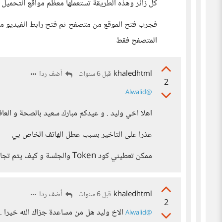
كل زائر وهذه الطريقة تستعملها معظم مواقع التحميل
فجرب فتح الموقع من متصفح ثم فتح رابط الفيديو م
المتصفح فقط
khaledhtml
أضف ردا
قبل 6 سنوات
2
‍
@Alwalid
اهلا اخي وليد . و عيدكم مبارك سعيد بالصحة و العاف
عذرا على التاخير بسبب عطل الهاتف الخاص بي
ممكن تعطيني كود Token والجلسة و كيف يتم تجاوز الملف البرمجي ...
khaledhtml
أضف ردا
قبل 6 سنوات
2
‍ الاخ وليد هل من مساعدة جزاك الله خيرا ..
@Alwalid