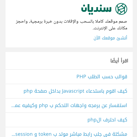
صمم موقعك كاملا بالسحب والإفلات بدون خبرة برمجية، واحجز
مكانك على الإنترنت.
أنشئ موقعك الآن
اقرأ أيضًا
قوالب حسب الطلب PHP
كيف اقوم باستدعاء Javascript بداخل صفحة php
استفسار عن برمجه واجهات التحكم ب php وكيفيه عملها
كيف احترف الphp
مشكلة في جلب رابط مباشر مولد ب token و session لغة php