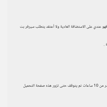
لنسبة للفيديو المعرف الخاص ب token و session فهو عندي على الاستضافة العادية ولا أعتقد يتطلب سيرفر بث
هذا الرابط مباشر للفيديو لا يتغير يشتغل لمدة أعتقد أكثر من 10 ساعات ثم يتوقف حتى تزور هذه صفحة التحميل