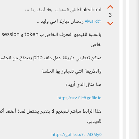
khaledhtml
أضف ردا
قبل 6 سنوات
3
‍ رمضان مبارك اخي وليد ..
@Alwalid
با
خاص.
ممكن تعطيني طريقة عمل ملف php يتحقق من الجلسة .
والطريقة التي تتجاوز بها الجلسة
هنا مثال الذي أريده
https://srv-file8.gofile.io...
للفيديو.
https://gofile.io/?c=AI3My0