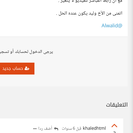
مع ان رابط المباشر للفيديو لا يتغير .
اتمنى من الأخ وليد يكون عنده الحل .
@Alwalid
يرجى الدخول لحسابك أو تسجي
حساب جديد
التعليقات
khaledhtml
أضف ردا
قبل 6 سنوات