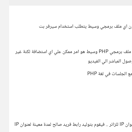
لكن انشاء الـToken والجلسة والتعامل معها من خلال ملف برمجي PHP وسيط هو امر ممكن علي اي استضافة لكنة غير
ول المباشر الي الفيديو
 الجلسات في لغة PHP
لايستخدم الجلسات لحماية الملفات .. لكنة يستخدم عنوان IP للزائر .. فيقوم بتوليد رابط فريد صالح لمدة معينة لعنوان IP