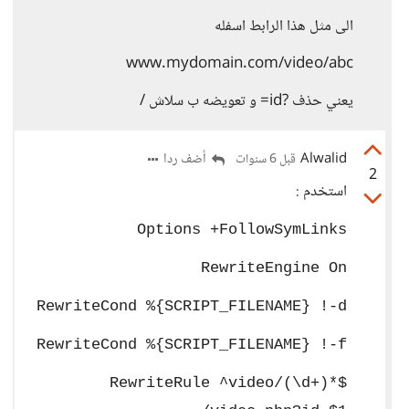
الى مثل هذا الرابط اسفله
www.mydomain.com/video/abc
يعني حذف ?id= و تعويضه ب سلاش /
Alwalid
أضف ردا
قبل 6 سنوات
2
استخدم :
Options +FollowSymLinks
RewriteEngine On
RewriteCond %{SCRIPT_FILENAME} !-d
RewriteCond %{SCRIPT_FILENAME} !-f
RewriteRule ^video/(\d+)*$