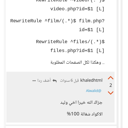
RewriteRule ^video/(.*)$
video.php?id=$1 [L]
RewriteRule ^film/(.*)$ film.php?
id=$1 [L]
RewriteRule ^files/(.*)$
files.php?id=$1 [L]
.. وهكذا لكل الصفحات المطلوبة
khaledhtml
أضف ردا
قبل 6 سنوات
2
‍
‍
@Alwalid
جزاك الله خيرا اخي وليد
الاكواد شغالة 100%