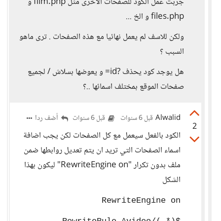
جربت عمل الكود للصفحات الاخرى مثل film.php و
files.php و الخ ...
ولكن للاسف لم يعمل نهائيا مع هذه الصفحات . ترى ماهو
السبب ؟
هل يوجد كود يحذف ?id= و يعوضها بسلاش / لجميع
صفحات الموقع بمختلف اسمائها ..؟
Alwalid
أضف ردا
قبل 6 سنوات
قبل 6 سنوات
2
الكود بالفعل سيعمل مع كل الصفحات لكن يجب اضافة
اسماء الصفحات التي تريد ان يتم تعديل روابطها ضمن
ملف بدون تكرار "RewriteEngine on" ليكون بهذا
الشكل
RewriteEngine on