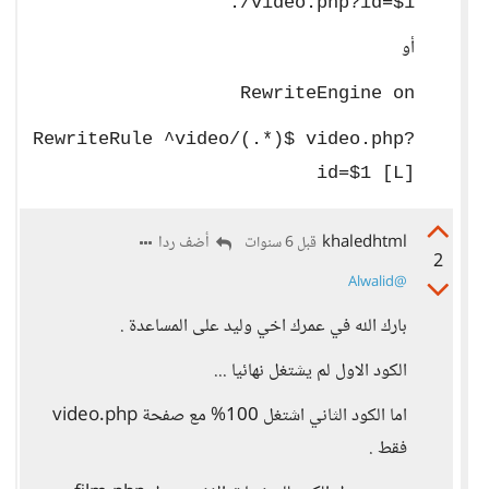
./video.php?id=$1
أو
RewriteEngine on
RewriteRule ^video/(.*)$ video.php?
id=$1 [L]
khaledhtml
أضف ردا
قبل 6 سنوات
2
@Alwalid
بارك الله في عمرك اخي وليد على المساعدة .
الكود الاول لم يشتغل نهائيا ...
اما الكود الثاني اشتغل 100% مع صفحة video.php
فقط .