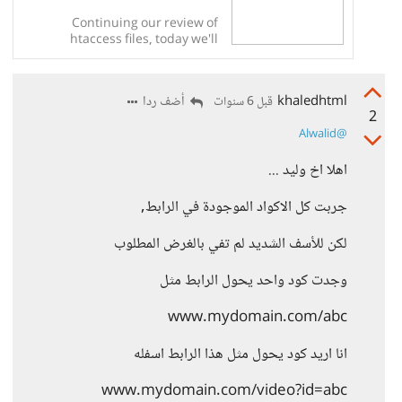
Continuing our review of
htaccess files, today we'll
examine how to use mod_rewrite
to create pretty URLs. Benefits of
Formatted URLs While some
khaledhtml
أضف ردا
قبل 6 سنوات
claim pretty...
2
‍
@Alwalid
اهلا اخ وليد ...
جربت كل الاكواد الموجودة في الرابط,
لكن للأسف الشديد لم تفي بالغرض المطلوب
وجدت كود واحد يحول الرابط مثل
www.mydomain.com/abc
انا اريد كود يحول مثل هذا الرابط اسفله
www.mydomain.com/video?id=abc