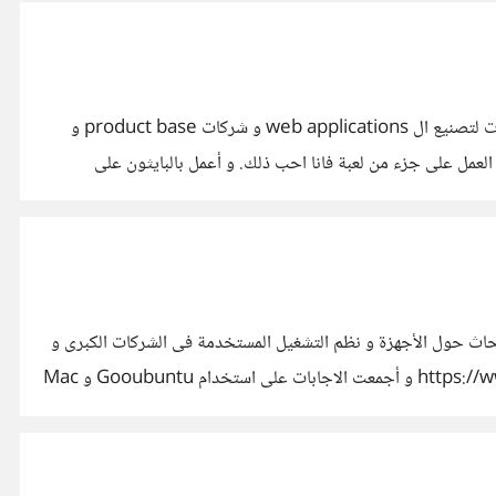
أنا خريج من هندسة الإتصالات و الإلكترونيات و أستطيع أن أبرمج بإستخدام البايثون و السى و الماتلاب و الجافا و عملت كمتدرب فى شركات لتصنيع ال web applications و شركات product base و
لعمل على جزء من لعبة فانا احب ذلك. و أعمل بالبايثون على
ات سيليكون فالى الى استخدام الحاسب المحمول الخاص بأبل macbook pro ؟ قمت ببعض الأبحاث حول الأجهزة و نظم التشغيل المستخدمة فى الشركات الكبرى و
كانت تلك النتائج النظام المستخدم فى جوجل : https://www.quora.com/What-operating-system-is-used-by-Google-employees و أجمعت الاجابات على استخدام Gooubuntu و Mac
 هذا خبر عن تحول جوجل الى أجهزة الماك : http://bgr.com/2013/11/28/mac-chromebook-google-employees/ و عن النظام المستخدم فى شركة فيس بوك :