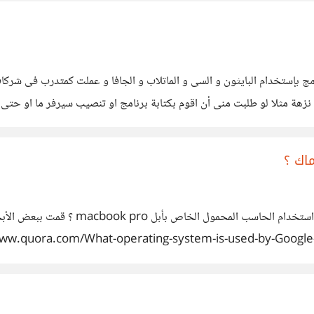
هة مثلا لو طلبت منى أن اقوم بكتابة برنامج او تنصيب سيرفر ما او حتى ا
اك ؟
طالما روادنى هذا السؤال لماذا تتجه شرك
OSX و
يظهر فيها غلبة ال OSX السؤال الذى أسأله كمهندس