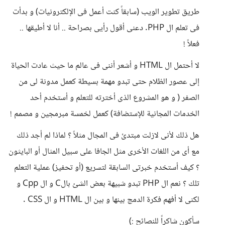
طريق تطوير الويب (سابقاً كنت أعمل فى الإلكترونيات) و بدأت
فى تعلم ال PHP. دعنى أقول رأيى بصراحة .. أنا لا أطيقها ..
فعلاً !
لا أحتمل ال HTML و أشعر أننى فى عالم ما حيث عادت الحياة
إلى عصور الظلام حتى تبدو مهمة بسيطة كعمل مدونة لى من
الصفر ( و هو المشروع الذى أخترته للتعلم و أستخدم أحد
الخدمات المجانية للإستضافة) كعمل لخمسة مبرمجين و مصمم !
هل ذلك لأنى لازلت مبتدئ فى المجال مثلاً ؟ لماذا لم أجد ذلك
مع أى من اللغات الأخرى مثل الجافا على سبيل المثال أو البايثون
؟ كيف أستخدم خبرتى السابقة لتسريع (أو تحفيز) عملية التعلم
تلك ؟ نعم ال PHP تبدو شبيهة بعض الشئ بالC و ال Cpp و
لكنى لا أفهم فكرة الدمج بينها و بين ال HTML و ال CSS .
سأكون شاكراً للنصائح :)