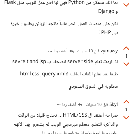
بما أنك متمكن من Python فهي لها اطر عمل للويب مثل Flask
و Django
لكن على منصات العمل الحر غالباً ماتجد الزبائن يطلبون خبرة
في PHP !
zymawy
أضف ردا
قبل 10 سنوات
1
اذا اردت تعلم server side انصحك ب sevrelt and jsp
طبعا بعد تعلم اللغات الباقيه كhtml css Jquery xml
مطلوبه في السوق السعودي
Skyl
أضف ردا
قبل 10 سنوات
1
صراحة أعتقد ال HTML/CSS... تحتاج قليلا من الوقت
والذاكرة للتعلم. معظم مبرمجي الويب لم يشعروا بهذا لأنهم
عاصروها لمدة طويلة وتعلموها رويدا رويدا...