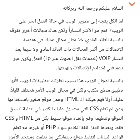
السلام عليكم ورحمة الله وبركاته
لما الكل يتجه إلى تطوير الويب في حالة العمل الحر على
الويب؟! نعم هو الأكثر انتشاراً ولكن هناك مجالات أُخرى تفوقه
بالنسبة للعائد المادي، خذ مثال مجال عملك في هندسة
الإتصالات من أكثر المجالات ذات العائد المادي ولا سيما بعد
انتشار VOIP (خدمات نقل الصوت عبر ip ) العمل يكون عبر
دعم فني لخوادم الإتصالات وتهيئتها.
بالنسبة لمجال الويب هذا بسبب نظرتك لتطبيقات الويب كأنها
تطبيق سطح مكتب ولكن في مجال الويب الأمر مُختلف قليلاً،
عليك أولاً فهم هيكلة الـ HTML وعمل موقع صغير باستخدامها
ومن ثم تعلم CSS التي ستسهل عليك الكثير في عملية تنسيق
الموقع وتنظيمه وقم بإنشاء موقع بسيط بكل من HTML و CSS
فقط وبعدها انتقل للغة الخادم سواء PHP أو غيرها مع تعلم
قواعد البيانات لتنفيذ موقع دينمايكي بما تعلمت وستجد الأمور