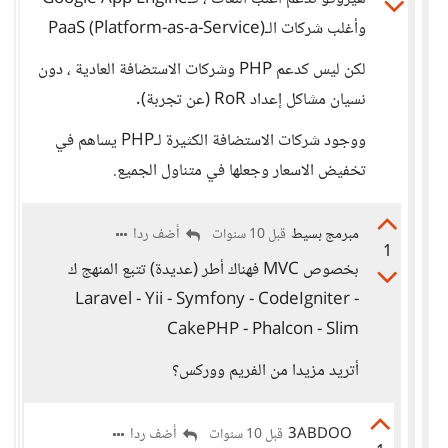
وأغلب شركات الـPaaS (Platform-as-a-Service)
لكن ليس كدعم PHP وشركات الاستضافة العادية ، دون
نسيان مشاكل إعداد RoR (عن تجربة).
ووجود شركات الاستضافة الكثيرة لـPHP يساهم في
تخفيض الاسعار وجعلها في متناول الجميع.
مبرمج بسيط
أضف ردا
قبل 10 سنوات
1
بخصوص MVC فهناك أطر (عديدة) تتبع المنهج ك
Laravel - Yii - Symfony - CodeIgniter -
CakePHP - Phalcon - Slim
أتريد مزيدا من الفريم ووركس؟
3ABDOO
أضف ردا
قبل 10 سنوات