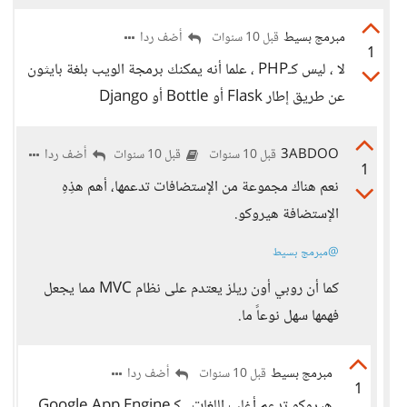
مبرمج بسيط
أضف ردا
قبل 10 سنوات
1
لا ، ليس كـPHP ، علما أنه يمكنك برمجة الويب بلغة بايثون
عن طريق إطار Flask أو Bottle أو Django
3ABDOO
أضف ردا
قبل 10 سنوات
قبل 10 سنوات
1
نعم هناك مجموعة من الإستضافات تدعمها، أهم هذِهِ
الإستضافة هيروكو.
@مبرمج بسيط
كما أن روبي أون ريلز يعتدم على نظام MVC مما يجعل
فهمها سهل نوعاً ما.
مبرمج بسيط
أضف ردا
قبل 10 سنوات
1
هيروكو تدعم أغلب اللغات ، كـGoogle App Engine