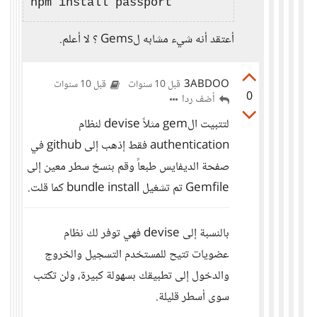
أعتقد أنه شيء مشابه لGems ؟ لا أعلم.
3ABDOO
قبل 10 سنوات
قبل 10 سنوات
0
أضف ردا
لتتبيت الgem مثلاً devise لنظام
authentication فقط إذهب إلى github في
صفحة الديفايس طبعاً وقم بنسخ سطر معين إلى
Gemfile تم تشغيل bundle install كما قلت.
بالنسبة إلى devise فهي توفر لك نظام
عضويات تتيح للمستخدم التسجيل والخروج
والدخول إلى تطبيقك بسهولة كبيرة، ولن تكتب
سوى أسطر قليلة.