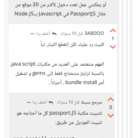
أو يمكنني عمل تعدد دخول لأكثر من 20 موقع من
خلال PassportJS في Javascript بNode.JS
3ABDOO
أضف ردا
قبل 10 سنوات
1
كتبت رد عليك لكن إنقطع التيار، تباً.
المهم ستعتمد على العديد من مكتبات java script،
بالنسبة لرايلز ستحتاج فقط إلى gems و تشغيل
أمر bundle install ، أحياناً..
مبرمج بسيط
أضف ردا
قبل 10 سنوات
0
لتثبيت مكتبة passport.JS كل ما أحتاجه هو
تثبيت الموديل عن طريق: