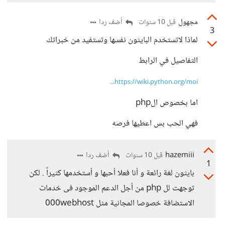
مجهول
أضف ردا
قبل 10 سنوات
3
لماذا لاتستخدم البايثون نفسها وتستفيد من خبراتك
التفاصيل في الرابط
https://wiki.python.org/moi...
اما بخصوص الphp
فهي الحب بس اعطيها فرصه
hazemiii
أضف ردا
قبل 10 سنوات
1
بايثون لغة رائعة و أنا فعلا أحبها و أستخدمها كثيراً . لكن
توجهت لل php من أجل الدعم الموجود فى خدمات
الاستضافة خصوصا المجانية مثل 000webhost