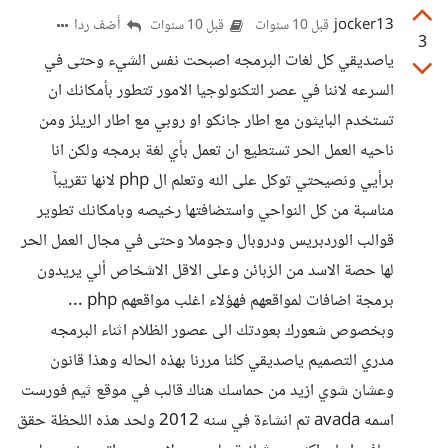
jocker13
أضف ردا
قبل 10 سنوات
قبل 10 سنوات
3
ياصديقي كل لغات البرمجه اصبحت نفس الشيء وحتى في
السرعه لاننا في عصر التكنولوجيا الامور تتطور بأمكانك ان
تستخدم البايثون مع اطار جانكو او روبي مع اطار الريلز ومن
ناحيه العمل الحر تستطيع ان تعمل بأي لغة برمجه ولكن انا
برأيي ونصيحتي توكل على الله وتعلم ال php لانها تقريبآ
مناسبة من كل النواحي واستضافتها رخيصه وبامكانك تطوير
قوالب الوردبريس ودروبال وجوملا وحتى في مجال العمل الحر
لها حصة الاسد من الزبائن وعلى الاقل الاشخاص ألي يريدون
برمجة اضافات لمواقعهم فهؤلاء اغلب مواقعهم php ...
وبخصوص شعورك بعودتك الى عصور الظلام اثناء البرمجه
مدري التصميم ياصديقي كلنا مررنا بهذه الحاله وهذا قانون
وعشان شوي ازيد من حماسك هناك قالب في موقع ثيم فورست
اسمه avada تم انشاءة في سنه 2012 ولحد هذه اللحظة حقق