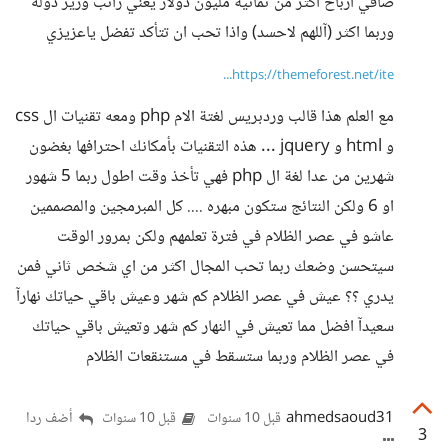
صافي ارباح اكثر من ثمانية مليون دولار يعني راتب وزير دوله
وربما اكثر (آللهم لاحسد) واذا تحب ان تتأكد تفضل ياعزيزي
https://themeforest.net/ite...
مع العلم هذا قالب وردبريس لغتة الام php ومعه تقنيات ال css
و html و jquery ... هذه التقنيات بأمكانك احترافها بغضون
شهرين من عدا لغة ال php فهي تأخذ وقت اطول ربما 5 شهور
او 6 ولكن النتائج ستكون مبهره .... كل المبرمجين والمصممين
عاشو في عصر الظلام في فترة تعلمهم ولكن بمرور الوقت
سيتحسن وضعك ربما تحب المجال اكثر من اي شخص ثاني فمن
يدري ؟؟ عيش في عصر الظلام كم شهر وعيش باقي حياتك نهارآ
سعيدآ افضل مما تعيش في النهار كم شهر وتعيش باقي حياتك
في عصر الظلام وربما ستسقط في مستنقعات الظلام
ahmedsaoud31
أضف ردا
قبل 10 سنوات
قبل 10 سنوات
3