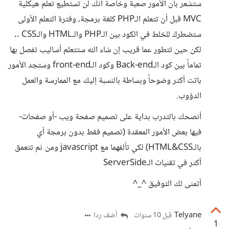
ستشعر بأن الأمور صعبة وخاصة أنك لن تستطيع تعلم هيكلية
MVC قبل أن تتعلم الـPHP كلغة برمجة، وفترة التعلم الأولى
ستضطرك للخلط في الكود بين الـPHP والـHTML والـCSS ..
لكن حين تتطور عما قريب إن شاء الله ستتعلم أساليب تفصل بها
تماماً بين كود الـBack-end وكود الـfront-end وستجد الأمور
باتت أكثر وضوحاً وبساطة بالنسبة إليك مع الممارسة والعمل
الدؤوب.
أنصحك بالتدرب بداية على تصميم صفحة ويب -أو صفحات-
فيها بعض الأمور المعقدة (تصميم فقط بدون برمجة أي
بالـHTML&CSS) لكي تألفهما مع javascript ومن ثم تتعمق
أكثر في تقنيات الـServerSide
أتمنى لك التوفيق ^_^
Telyane
أضف ردا
قبل 10 سنوات
1