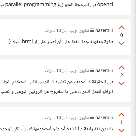
الكارت نفسه و هو ما ليس بالمتوفر على أنظمة لينيكس تبدو مش
hazemiii
تطوير الويب
قبل 10 سنوات
0
فكرة معقولة جدا. فقط على أن أصبر على الhtml قليلا :)
hazemiii
تطوير الويب
قبل 10 سنوات
2
الاقتراح الرائع بخصوص ما شرحت عن تصميم المواقع و ألية
hazemiii
تطوير الويب
قبل 10 سنوات
1
بايثون لغة رائعة و أنا فعلا أحبها و أستخدمها كثيراً . لكن توجهت لل php من أجل الدعم الموجود فى خدمات الاستضافة خصوصا المجانية مثل t