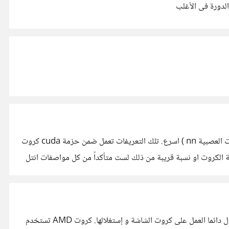
كنت أقصد تعريف كارت نيفيدا لأداء مهام البرمجة المتوازيه لاستغلال عدد ال cores على كارت الشاشة لتشغيل البرامج ( و خصوصا الشبكات العصبية nn ) اسرع. تلك التعريفات تعمل ضمن حزمة cuda كروت
تعريفات كروت نيفيدا على لينيكس هى عذاب .. كذلك AMD على ويندوز لا فرق كبير تقريبا. بحكم عملى فى البرمجة و تعلم الأله فانا أحاول دائما العمل على كروت الشاشة و إستغلالها. كروت AMD تستخدم