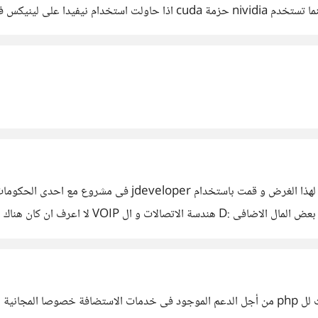
كلة خاصة بكروت الشاشة أكثر منها
فى الحقيقة لا أتحدث عن تطبيقات الويب لاننى استخدم الجافا 
الواقع للعمل الحر .. شئ ما للخروج من الروتين ا
000webhos