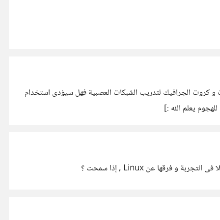
معية و أستخدم Linux بشكل أساسى فى التعامل مع السيرفرات و كروت الجرافيك لتدريب الشبكات العصبية فهل سيؤدى استخدام
لهجوم يعلم الله :]