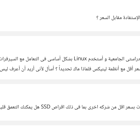
لإستفادة مقابل السعر ؟
أنا أعمل على تطبيقات تعلم الألة (Machine Learning ) فى دراستى الجا
ر أقل مع أنظمة لينيكس فلماذا ماك تحديداً ؟ أسأل لأنى أريد أن أعرف ليس ل
اص SSD هل يمكنك التعمق قليلا فى التجربة و فرقها عن Linux , إذا سمحت ؟