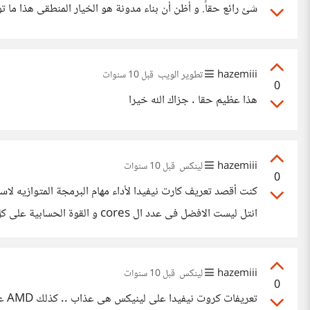
شئ رائع حقاً. و أظن أن بناء مدونة هو الخيار المنطقى هذا ما توصلت اليه كطريقة لتعلم ال PHP و مازلت ا
hazemiii
تطوير الويب
قبل 10 سنوات
0
هذا عظيم حقا . جزاك الله خيرا
hazemiii
لينكس
قبل 10 سنوات
0
انتل ليست الافضل فى عدد ال cores و القوة الحسابية على كل حال نحن نتحدث عن فرق بين 2TF لانتل و حوالى 5.6 فى المتوسط لبقية الكروت او نسبة قريبة من ذلك لست متأكداً من كل مواصفات انتل
hazemiii
لينكس
قبل 10 سنوات
0