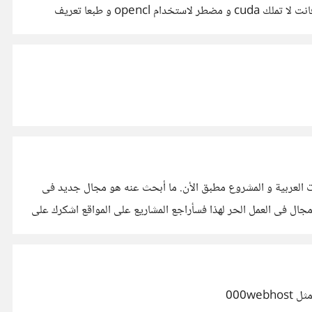
opencl فى البرمجة المتوازية parallel programming بينما تستخدم nividia حزمة cuda اذا حاولت استخدام نيفيدا على لينيكس فانت لا تملك cuda و مضطر لاستخدام opencl و طبعا تعريف
لهذا الغرض و قمت باستخدام jdeveloper فى مشروع مع احدى الحكومات العربية و المشروع مطبق الأن. ما أبحث عنه هو مجال جديد فى
ليومى و كسب بعض المال الاضافى :D هندسة الاتصالات و ال VOIP لا اعرف ان كان هناك مجال فى العمل الحر لهذا فسأراجع المشاريع على المواقع اشكرك على