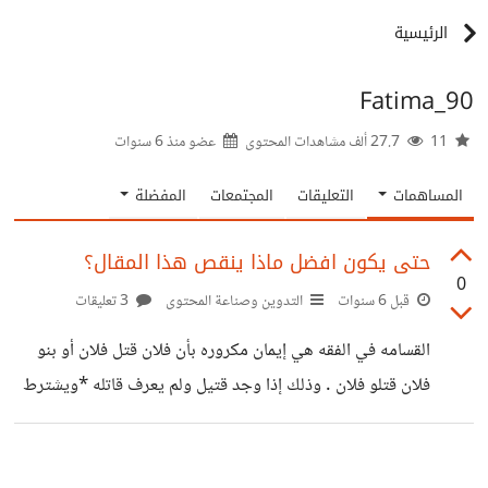
الرئيسية
Fatima_90
11
27.7 ألف مشاهدات المحتوى
عضو منذ
6 سنوات
المساهمات
التعليقات
المجتمعات
المفضلة
حتى يكون افضل ماذا ينقص هذا المقال؟
0
قبل 6 سنوات
التدوين وصناعة المحتوى
3 تعليقات
القسامه في الفقه هي إيمان مكروره بأن فلان قتل فلان أو بنو
فلان قتلو فلان . وذلك إذا وجد قتيل ولم يعرف قاتله *ويشترط
لصحة القسامه وجود اللوث الظاهر واللوث هو العداوه الظاهر
بين الفريقين أو الحيين . أما كيفية القسامه فهي أن يحلف