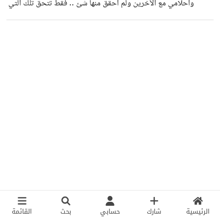
واحلامي مع الآخرين ولم أحقق منها شئ .. فقط تتحق تلك التي
لا اتحدث بها ا الا بعد إنجازها حتى لو كانت أهداف بسيطة . وقد
اتخذت مبدأ في حياتي الا أشارك احدا اهدافي او اتحدث عنها مع
أحد . وهناك قول مشهور لعلي بن ابي طالب رضي الله عنه "
انجح الأمور ما احاط به الكتمان " وهذا يتفق مع هذه النظرية
الرئيسية
شارك
حسابي
بحث
القائمة