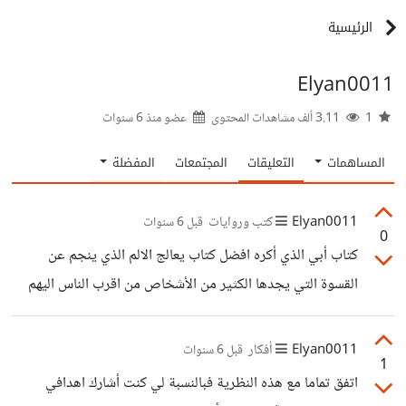
الرئيسية
Elyan0011
1
3.11 ألف مشاهدات المحتوى
عضو منذ
6 سنوات
المساهمات
التعليقات
المجتمعات
المفضلة
Elyan0011
كتب وروايات
قبل 6 سنوات
0
كتاب أبي الذي أكره افضل كتاب يعالج الالم الذي ينجم عن
القسوة التي يجدها الكثير من الأشخاص من اقرب الناس اليهم
وينعدم الأمان في حياتهم. يطرح المشكلة ثم يتحدث عن كيفية
تجاوز كل ذلك افضل كتاب ناقش هذه المشكلة واوجد الحلول لها
Elyan0011
أفكار
قبل 6 سنوات
1
اتفق تماما مع هذه النظرية فبالنسبة لي كنت أشارك اهدافي