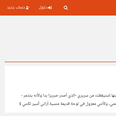
دخول
حساب جديد
 بثها.استيقظت من سريري -الذي أصدر صريرا بدا وكأنه يتذمر -
 عني، وكأنني معزول في لوحة قديمة منسية.أراني أسير لكنني لا