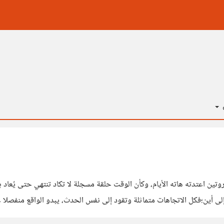
ة
وتين اعتدته هاته الأيام، وكأن الوقت حلقة مسجلة لا تكاد تنتهي حتى يُعاد
إلى أين؛فكل الاتجاهات متماثلة وتقود إلى نفس الحدث، يبدو الواقع منفصلا
للاشعور، أثار ذهني تساؤل مفاجئ؛ هل السعادة بتلك الأهمية؟هل