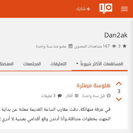
شارك
Dan2ak
3
167 مشاهدات المحتوى
عضو منذ
سنة واحدة
المساهمات الأكثر شيوعاً
التعليقات
المجتمعات
المفضل
هلوسة مبعثرة
3
قبل سنة واحدة
أفكار
3 تعليقات
في غرفة متهالكة، دقت عقارب الساعة القديمة معلنة عن بداية ر
اتجهت بخطوات متثاقلة،وأنا أدندن وقع أقدامي بعبثية.لا أدري 
استشعر سوى رمادية الأشياء حولي.وبينما كنت غارقا في نشوة ا