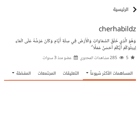
الرئيسية
cherhabildz
وَهُوَ الَّذِي خَلَقَ السَّمَاوَاتِ وَالْأَرْضَ فِي سِتَّةِ أَيَّامٍ وَكَانَ عَرْشُهُ عَلَى الْمَاءِ
لِيَبْلُوَكُمْ أَيُّكُمْ أَحْسَنُ عَمَلًا ۗ
5
285 مشاهدات المحتوى
عضو منذ
3 سنوات
المساهمات الأكثر شيوعاً
التعليقات
المجتمعات
المفضلة