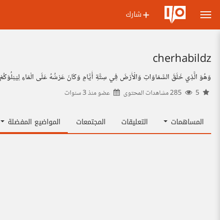
شارك
cherhabildz
وَهُوَ الَّذِي خَلَقَ السَّمَاوَاتِ وَالْأَرْضَ فِي سِتَّةِ أَيَّامٍ وَكَانَ عَرْشُهُ عَلَى الْمَاءِ لِيَبْلُوَكُمْ أ
5
285 مشاهدات المحتوى
عضو منذ
3 سنوات
المساهمات
التعليقات
المجتمعات
المواضيع المفضلة