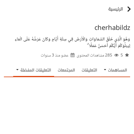
الرئيسية
cherhabildz
وَهُوَ الَّذِي خَلَقَ السَّمَاوَاتِ وَالْأَرْضَ فِي سِتَّةِ أَيَّامٍ وَكَانَ عَرْشُهُ عَلَى الْمَاءِ
لِيَبْلُوَكُمْ أَيُّكُمْ أَحْسَنُ عَمَلًا ۗ
5
285 مشاهدات المحتوى
عضو منذ
3 سنوات
المساهمات
التعليقات
المجتمعات
التعليقات المفضلة