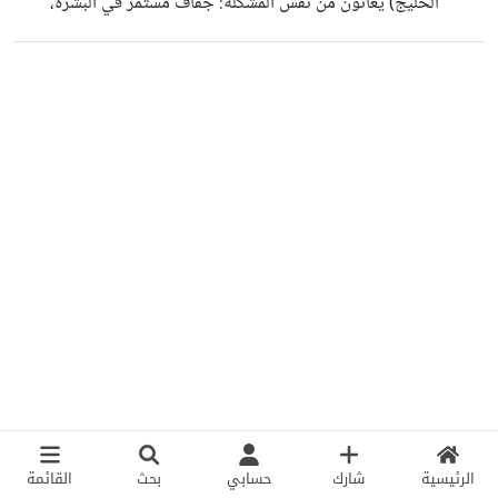
الخليج) يعانون من نفس المشكلة: جفاف مستمر في البشرة،
بهتان، وظهور خطوط بسيطة حتى في سن صغير. السؤال اللي
حاب أطرحه للنقاش: هل المشكلة فعلاً من نوع البشرة أو
المنتجات؟ ولا أن البيئة نفسها (الحرارة العالية + التكييف المستمر
+ الغبار) لها تأثير أقوى مما نتوقع؟ من وجهة نظر عامة، هذه
العوامل ممكن تسبب: فقدان ترطيب الجلد بسرعة ضعف حاجز
البشرة الطبيعي زيادة الحساسية والجفاف وتسريع ظهور علامات
التعب على
الرئيسية
شارك
حسابي
بحث
القائمة