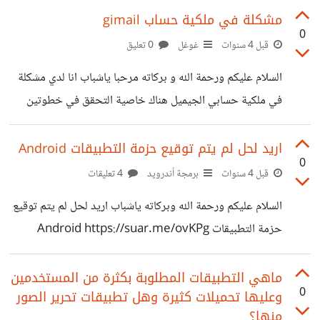
مشكلة في ملكية حساب gimail
0
قبل 4 سنوات
غوغل
0 تعليق
السلام عليكم ورحمة الله و بركاته مرحبا ياشباب انا لدي مشكلة
في ملكية حسابي الجيميل هناك خاصية التحقق في خطوتين
بستخدام رقم الهاتف لقد حصل خلل ما في رقم الهاتف ف لم اعد
استطيع ارجاع حسابي ما العمل اريد حل
اريد لحل لم يتم توقيع حزمة التطبيقات Android
0
قبل 4 سنوات
برمجة أندرويد
4 تعليقات
السلام عليكم ورحمة الله وبركاته ياشباب اريد لحل لم يتم توقيع
حزمة التطبيقات Android https://suar.me/ovKPg
ماهي التطبيقات المطلوبة بكثرة من المستخدمين
0
وعليها تحميلات كثيرة وهل تطبيقات تحرير الصور
منها؟