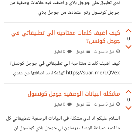
لدي تطبيق علي جوجل بلاي و اضفت فيه علامات وصفية من
جوجل كونسول وتم اعتمادها من جوجل بلاي
https://suar.me/o7pXP ولاكن عندما بحثت عن تطبيقي
لم اجد العلامات الوصفية قد ضهرت
كيف اضيف كلمات مفتاحية الي تطبيقاتي في
0
جوجل كونسل؟
https://suar.me/VNzp0 رغم ان بعض التطبيقات تضهر
فيها العلامة الوصفية مثال https://suar.me/9nlr0 وهذه
قبل 5 سنوات
غوغل
0 تعليق
رابط تطبيقي:
كيف اضيف كلمات مفتاحية الي تطبيقاتي في جوجل كونسل؟
https://play.google.com/store/apps/details?
https://suar.me/LQVex كهذه؟ اريد اضافتها من عندي
id=com.azoz.Blocks من يعرف الحل للمشكلة هذه يفيدنا
جزاه الله خيرا
مشكلة البيانات الوصفية جوجل كونسول
0
قبل 5 سنوات
غوغل
0 تعليق
السلام عليكم انا لدي مشكلة في البيانات الوصفية لتطبيقاتي كل
ما اعيد صياغة الوصف يرسلون لي جوجل بلاي كونسول ان