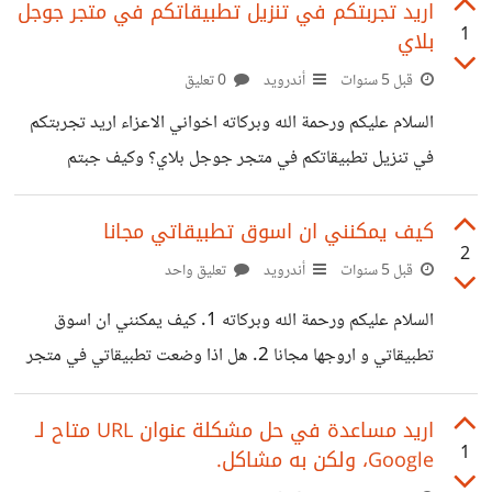
موقع? هذه رابط الموقع اللي مشتري منه التطبيق مع التطبيق
اريد تجربتكم في تنزيل تطبيقاتكم في متجر جوجل
1
بلاي
نفسه https://codecanyon.net/item/cash-party-
and-rewards-with-13-networks-and-admin-
قبل 5 سنوات
أندرويد
0 تعليق
panel/30552993 ولكم جزيل الشكر
السلام عليكم ورحمة الله وبركاته اخواني الاعزاء اريد تجربتكم
في تنزيل تطبيقاتكم في متجر جوجل بلاي؟ وكيف جبتم
تنزيلات؟ و ماهي التطبيقات المطلوبة بكثرة؟ وشكرا لكم
كيف يمكنني ان اسوق تطبيقاتي مجانا
2
قبل 5 سنوات
أندرويد
تعليق واحد
السلام عليكم ورحمة الله وبركاته 1. كيف يمكنني ان اسوق
تطبيقاتي و اروجها مجانا 2. هل اذا وضعت تطبيقاتي في متجر
جوجل بلاي اضمن التحميلات؟ 3. اخبروني عن تجاربكم في نشر
تطبيقاتكم على متجر جوجل بلاي
اريد مساعدة في حل مشكلة عنوان URL متاح لـ
1
Google، ولكن به مشاكل.