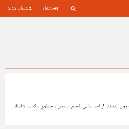
دخول
حساب جديد
بدون التحدث ل احد يراني البعض غامض و منطوي و كئيب لا املك