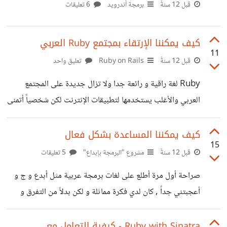
قبل 12 سنةً
برمجة أندرويد
6 تعليقات
كيف يمكننا الإرتقاء بمجتمع Ruby العربي
11
قبل 12 سنةً
Ruby on Rails
تعليق واحد
Ruby لغة راقية و رائعة جدا ولا تزال جديدة على المجتمع
العربي والأغلب يستخدمها لتطبيقات الإنترنت لكن شخصياً أتمنى
أن أجد مصدر واحد جيد يشرح كيفية تصميم واجهات المستخدم
عن طريق Ruby مع بيضة Qt فلم أجد أي مصدر لآ عربي ولا
كيف يمكننا المساعدة بشكل فعال
15
أجنبي . لذلك أتمنى المشاركة و المساعدة في هذا المجال .
قبل 12 سنةً
مشروع "البرمجة بإبداع"
5 تعليقات
صراحة أول مرة أطلع على لغات برمجة عربية مثل أبدع و ج و
أعجبتني جداً , كان لدي فكرة مماثلة و لكن بدلاً من التفرق و
الذهاب كل شخص في جهة لماذا لا يتجمع صانعوا هذه اللغات الـ
4 العربية و يبدءون بنواة للغة قوية بإجتماعهم ستكون قوية و
Ruby with Sinatra - كيفية التعامل مع