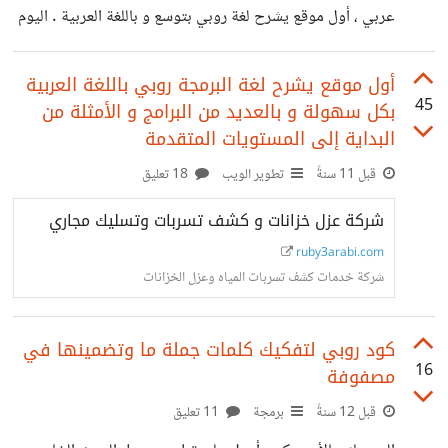
عن طريق زيارة الرابط التالي: http://ruby3arabi.com كما
عربي ، أول موقع يشرح لغة روبي بتوسع و باللغة العربية . اليوم
أنه تم تغيير تصميم الموقع بشكل كبير
يشهد الموقع تطور كبير حيث تم إصدار النسخة الثانية منه و
التي تحتوي على بعض المميزات التي نأمل أن تنال رضى
أول موقع يشرح لغة البرمجة روبي باللغة العربية
45
بكل سهولة و بالعديد من البرامج و الأمثلة من
المستخدمين ، من أهم هذه المميزات هي إمكانية تسجيل
البداية إلى المستويات المتقدمة
الأعضاء ، حيث أنه حالياً يمكنك الدخول على الموقع و إنشاء
قبل 11 سنةً
تطوير الويب
18 تعليق
مستخدم جديد ، ستمكنك هذه الميزة من متابعة دروسك المنتهية
على الموقع و معرفة ما
شركة عزل خزانات و كشف تسربات وتسليك مجاري
ruby3arabi.com
شركة خدمات كشف تسربات المياه وعزل الخزانات
كود روبي لتفكيك كلمات جملة ما وتضمينها في
16
مصفوفة
قبل 12 سنةً
برمجة
11 تعليق