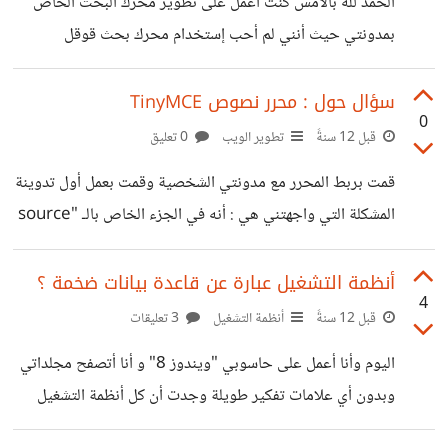
الحمد لله بالأمس كنت أعمل على تطوير محرك البحث الخاص
بمدونتي حيث أنني لم أحب إستخدام محرك بحث قوقل
المخصص لذلك بدأت في تطوير محرك بحث خاص بالمدونة و
كوّنت كود بلغة روبي عندما يقوم المستخدم بإدخال جملة البحث
سؤال حول : محرر نصوص TinyMCE
0
يقوم هذا الكود بتفكيك الجملة إلى مكوناتها و هي الكلمات و
قبل 12 سنةً
تطوير الويب
0 تعليق
إضافة هذه الكلمات إلى مصفوفة لأتمكن من البحث في
قمت بربط المحرر مع مدونتي الشخصية وقمت بعمل أول تدوينة
التدوينات عن كل كلمة لوحدها . مثلا : params[:txt] =
المشكلة التي واجهتني هي : أنه في الجزء الخاص بالـ "source
"How are you ?" Array = ["How","are",you","?"]
code" بعطيني الكود على هذا النحو ↓ ... أريد تغيير هذا الأمر
وهذا هو الكود أحببت
و جعل الـ "source code" الذي يظهر في المحرر هو فقط
أنظمة التشغيل عبارة عن قاعدة بيانات ضخمة ؟
4
الكود الخاص بالكلام الذي تم كتابة مثل ↓ Welcome to the
قبل 12 سنةً
أنظمة التشغيل
3 تعليقات
TinyMCE editor demo! يعني بدون الوسوم الرئيسية
اليوم وأنا أعمل على حاسوبي "ويندوز 8" و أنا أتصفح مجلداتي
"body" , "html" , "head" .
وبدون أي علامات تفكير طويلة وجدت أن كل أنظمة التشغيل
هي عبارة عن قاعدة بيانات ضخمة تم إضافة بعض المميزات لها