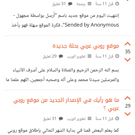
قبل 11 سنةً
برمجة
31 تعليق
إنتهيت اليوم من موقع جديد باسم "أُرسل بواسطة مجهول -
Sended by Anonymous"، فكرة الموقع سهلة فهو يأخذ
منك 3 بيانات رئيسية وهي: 1. اسم مستعار ويكون إختياري. 2.
بريد إلكتروني لأي شخص تريد. 3. نص للرسالة. يقوم بعد ذلك
موقع روبي عربي بحلة جديدة
35
بإرسال رسالة للبريد الإلكتروني الذي قمت بإدخاله تخبر صاحب
قبل 11 سنةً
تطوير الويب
29 تعليق
البريد الإلكتروني أنه تلقى رسالة مجهولة المصدر عن طريق
بسم الله الرحمن الرحيم والصلاة والسلام على أشرف الأنبياء
موقعنا وإذا أردت عرض محتواها نتمنى منك الضغط هنا. عند
والمرسلين سيدنا محمد وعلى آله وصحبه أجمعين، اللهم علمنا ما
عرض الرسالة لأول مرة يتم حذفها ولا يمكن لأي شخص العودة
ينفعنا وإنفعنا بما علمتنا إنك أنتَ العليم الحكيم. بفضل الله اليوم
إليها
تم نشر الإصدار الثالث من موقع روبي عربي والذي حمل معه
ما هو رأيك في الإصدار الجديد من موقع روبي
29
عربي ؟
العديد من المميزات الجديدة منها مجتمع لتبادل الخبرات وفتح
النقاشات بين الأعضاء، نظام التصويت على كل المساهمات،
قبل 11 سنةً
تطوير الويب
31 تعليق
الإشعارات والعديد من المميزات الأخرى التي يمكنكم إستكشافها
كما يعلم البعض قمنا في بداية الشهر الحالي بإطلاق موقع روبي