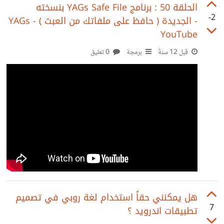
من شكل و إضافات و هي البرامج و الحماية . هل هذا التفكير
‫الحلقة 50 : برنامج YAGs Safe File بنسخته
-2
الجديدة ( حافظ على ملفاتك من العبث ) - YAGs‬‎ -
سليم أم أنني فسرت الأمر بشكل خاطئ ؟
YouTube
قبل 12 سنةً
برمجة
0 تعليق
هل يمكنني حقاً استخدام لغة روبي في تصميم
7
تطبيقات اندرويد ؟