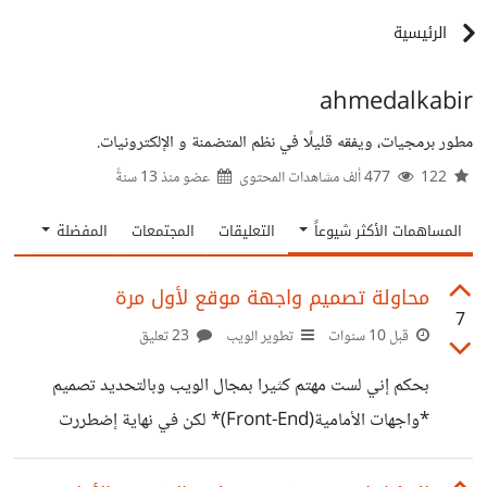
الرئيسية
ahmedalkabir
مطور برمجيات، ويفقه قليلًا في نظم المتضمنة و الإلكترونيات.
122
477 ألف مشاهدات المحتوى
عضو منذ
13 سنةً
المساهمات الأكثر شيوعاً
التعليقات
المجتمعات
المفضلة
محاولة تصميم واجهة موقع لأول مرة
7
قبل 10 سنوات
تطوير الويب
23 تعليق
بحكم إني لست مهتم كثيرا بمجال الويب وبالتحديد تصميم
*واجهات الأمامية(Front-End)* لكن في نهاية إضطررت
لتصميم واجهة مواقع هذه أول محاولة لي في هذا المجال إريد