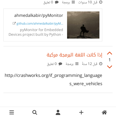
قبل 10 سنوات
برمجة
0 تعليق
تشكك في إيماننا لكن نقطة هنا التي أحاول طرحها مجرد أسئلة
منطقية لاغير ، فالكل سيملك إجابته
ahmedalkabir/pyMonitor
github.com/ahmedalkabir/pyM...
pyMonitor for Embedded
Devices project built by Python -
ahmedalkabir/pyMonitor
إذا كانت اللغة البرمجة مركبة
1
قبل 12 سنةً
برمجة
0 تعليق
http://crashworks.org/if_programming_language
s_were_vehicles