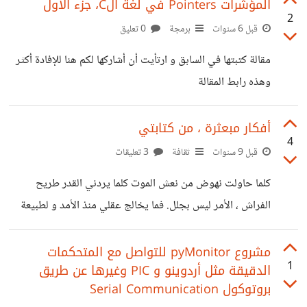
رأيكم في هذا التصميم رابط الموقع http://www.upload-
المؤشرات Pointers في لغة الC، جزء الأول
2
website.com/DwrfU-80/
قبل 6 سنوات
برمجة
0 تعليق
مقالة كتبتها في السابق و ارتأيت أن أشاركها لكم هنا للإفادة أكثر
وهذه رابط المقالة
https://lambda.ly/wp/2019/12/11/%d8%a7%d9%
84%d9%85%d8%a4%d8%b4%d8%b1%d8%a7%d
أفكار مبعثرة ، من كتابتي
4
8%aa-pointers-%d9%81%d9%8a-
قبل 9 سنوات
ثقافة
3 تعليقات
%d9%84%d8%ba%d8%a9-
كلما حاولت نهوض من نعش الموت كلما يردني القدر طريح
%d8%a7%d9%84c%d8%8c-
الفراش ، الأمر ليس بجلل. فما يخالج عقلي منذ الأمد و لطبيعة
%d8%ac%d8%b2%d8%a1-
البشرية الفضولية ، وهي من نحن أو بالأحري من أنا ، لما وجد
%d8%a7%d9%84%d8%a3%d9%88%d9%84/ مع
الكون من أساسه ستختلف الإجابات حسب وجهات النظر
مشروع pyMonitor للتواصل مع المتحكمات
الجدير بالذكر سأقوم بإضافة العديد من المقالات المتنوعة في
1
الدقيقة مثل أردوينو و PIC وغيرها عن طريق
وستتعدد حسب المعتقدات أصحابها وأحياناً ربما من الخأطئ أن
مدونتي وبالأخص حيال لغة C و C++ والهاردوير
بروتوكول Serial Communication
نسأل عن أمور خارج عن نطاق تفسيرناُ بغية إنها ستحاول إن