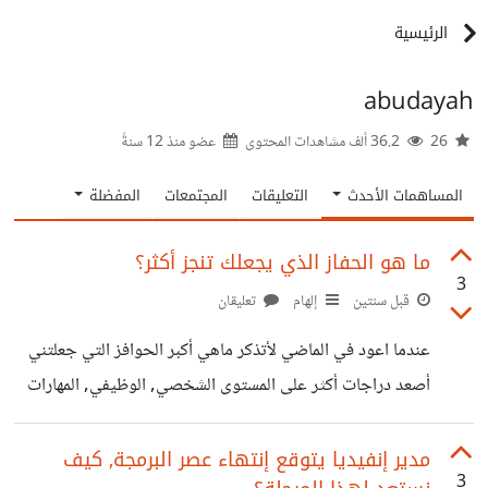
الرئيسية
abudayah
26
36.2 ألف مشاهدات المحتوى
عضو منذ
12 سنةً
المساهمات الأحدث
التعليقات
المجتمعات
المفضلة
ما هو الحفاز الذي يجعلك تنجز أكثر؟
3
قبل سنتين
إلهام
تعليقان
عندما اعود في الماضي لأتذكر ماهي أكبر الحوافز التي جعلتني
أصعد دراجات أكثر على المستوى الشخصي, الوظيفي, المهارات
وما إلى ذلك.. هناك عدة عوامل: أولاً: الحافز الديني/الفطري:
إستدراكي لمفهوم وجودنا في الحياة كمسلم بأنه علينا أولاً عبادة
مدير إنفيديا يتوقع إنتهاء عصر البرمجة, كيف
3