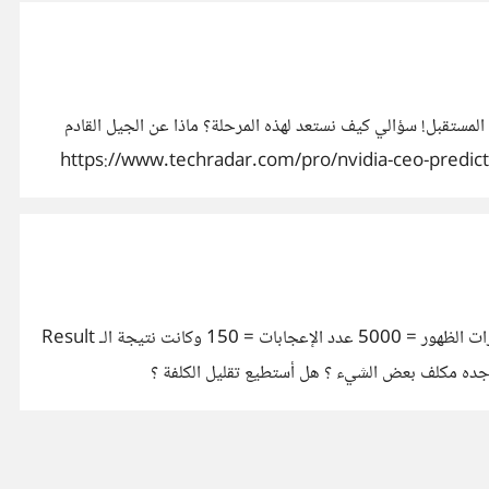
لمستقبل! سؤالي كيف نستعد لهذه المرحلة؟ ماذا عن الجيل القادم
https://www.techradar.com/pro/nvidia-ceo-predicts-the-death-of-coding-je-
مرحباً، ليست لدي خبرة في التسويق الإلكتروني وأود الإستفسار ان كانت حملتي الإعلانية جيدة أم لا. صرفت مبلغ 8 دولار في اليوم عدد مرات الظهور = 5000 عدد الإعجابات = 150 وكانت نتيجة الـ Result