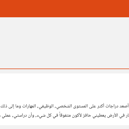
لإعمار في الأرض يعطيني حافز لأكون متفوقاً في كل شيء, وأن دراستي, عملي و
برأيي. ثانياً: المسؤولية: لولا