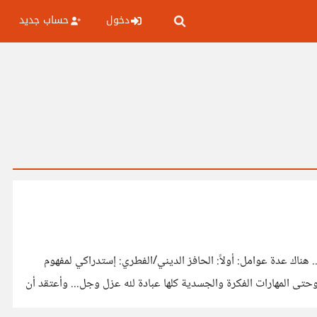
دخول
حساب جديد
عندما اعود في الماضي لأتذكر ماهي أكبر الحوافز التي جعلتني أصعد دراجات أكثر على المستوى الشخصي, الوظيفي, المهارات وما إلى ذلك.. هناك عدة عوامل: أولاً: الحافز الديني/الفطري: إستدراكي لمفهوم
حتى المهارات الفكرة والجسدية كلها عبادة لله عزل وجل... وأعتقد أن