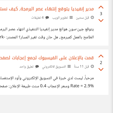
مدير إنفيديا يتوقع إنتهاء عصر البرمجة, كيف نست
3
قبل سنتين
تطوير الويب
4 تعليقات
يتوقع جين-سون هوانغ مدير إنفيديا التنفيذي انتهاء عصر البرم
الطا
so-kids-dont-need-to-learn
قمت بالإعلان على الفيسبوك لجمع إعجابات لصفحة
2
قبل 11 سنةً
التسويق الالكتروني
تعليق واحد
Rate = 2.9% وسعر الإعجاب 0.4 سنت طبيعة الإعلان: صفحة لموقع جديد والمستهدف: مصر برأيكم هل النتائج جيدة أم لا؟.. فالحقيقة أجده مكلف بعض الشيء ؟ هل أستطيع تقليل الكلفة ؟