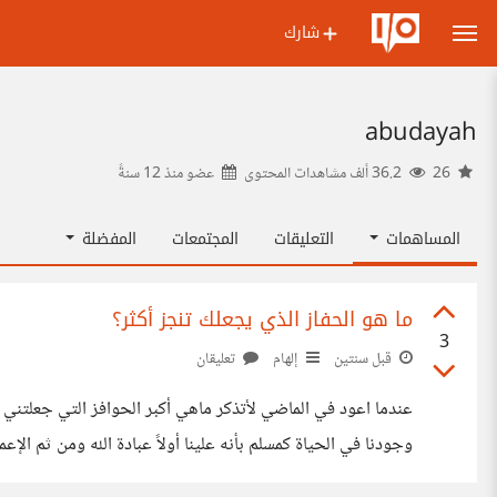
شارك
abudayah
26
36.2 ألف مشاهدات المحتوى
عضو منذ
12 سنةً
المساهمات
التعليقات
المجتمعات
المفضلة
ما هو الحفاز الذي يجعلك تنجز أكثر؟
3
قبل سنتين
إلهام
تعليقان
وجودنا في الحياة كمسلم بأنه علينا أولاً عبادة الله ومن ثم ا
هذه الحافز موجود عند كل شخص لأن حب التطور والإنجاز شي فطري 