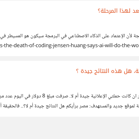
عد لهذا المرحلة؟
جة لأن الإعتماد على الذكاء الاصطناعي في البرمجة سيكون هو المسيطر في ا
مح بالعمل كمبرمج, هل حان وقت تغير المسار؟ المصدر: nsen-huang-says-ai-will-do-the-work
، هل هذه النتائج جيدة ؟