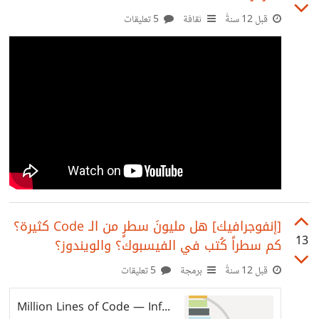
قبل 12 سنةً
ثقافة
5 تعليقات
[إنفوجرافيك] هل مليونَ سطرٍ من الـ Code كثيرة؟
13
كم سطراً كُتب في الفيسبوك؟ والويندوز؟
قبل 12 سنةً
برمجة
5 تعليقات
Million Lines of Code — Information is Beautiful