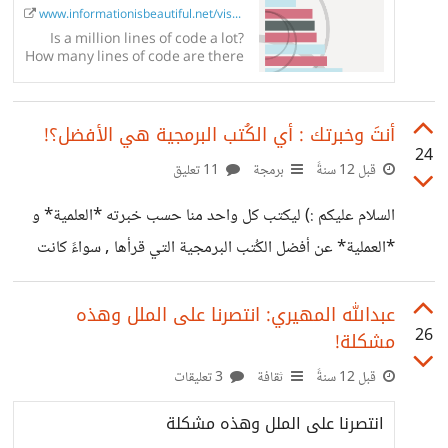
www.informationisbeautiful.net/visualizations/m...
Is a million lines of code a lot?
How many lines of code are there
in Windows? Facebook? iPhone
apps? Let our data-visualization
program your...
أنتَ وخبرتك : أي الكُتب البرمجية هي الأفضل؟!
24
قبل 12 سنةً
برمجة
11 تعليق
السلام عليكم :) ليكتب كل واحد منا حسب خبرته *العلمية* و
*العملية* عن أفضل الكُتب البرمجية التي قرأها , سواءً كانت
كُتباً عن *اللغات البرمجية* ذاتها أو عن *المنطق البرمجي* و
*البرمجة* بشكل عام. > أرجو أن يحوي هذا النقاش زُبدة الكُتب
عبدالله المهيري: انتصرنا على الملل وهذه
26
مشكلة!
البرمجية , ليكون مرجعاً لأي كان. شارك واكتب , ولك جزيل
الشكر.
قبل 12 سنةً
ثقافة
3 تعليقات
انتصرنا على الملل وهذه مشكلة