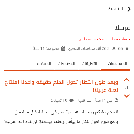
الرئيسية
عربيلا
حساب هذا المستخدم محظور.
65
26.3 ألف مشاهدات المحتوى
عضو منذ
11 سنةً
المساهمات
التعليقات
المجتمعات
المفضلة
وبعد طول انتظار تحول الحلم حقيقة واعدنا افتتاح
-1
لعبة عربيلا!
قبل 11 سنةً
تقنية
10 تعليقات
السلام عليكم ورحمة الله وبركاته , فى البداية قبل ما ادخل
بالموضوع اقول للكل ما ييأس وحلمه بيتحقق ان شاء الله. عربيلا
! ما هي عربيلا :- هي لعبة متصفح اونلاين عملت عام 2011