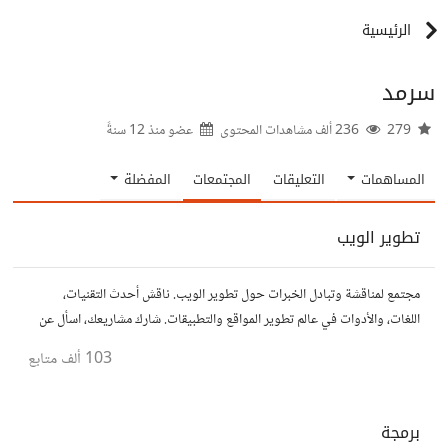
الرئيسية
سرمد
279
236 ألف مشاهدات المحتوى
عضو منذ
12 سنةً
المساهمات
التعليقات
المجتمعات
المفضلة
تطوير الويب
مجتمع لمناقشة وتبادل الخبرات حول تطوير الويب. ناقش أحدث التقنيات،
اللغات، والأدوات في عالم تطوير المواقع والتطبيقات. شارك مشاريعك، اسأل عن
نصائح، وتعاون مع مطورين محترفين وهواة.
103 ألف
متابع
برمجة