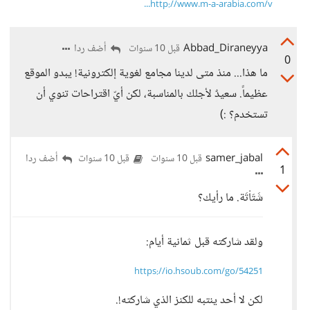
http://www.m-a-arabia.com/v...
Abbad_Diraneyya
أضف ردا
قبل 10 سنوات
0
ما هذا... منذ متى لدينا مجامع لغوية إلكترونية! يبدو الموقع
عظيماً. سعيدٌ لأجلك بالمناسبة، لكن أيّ اقتراحات تنوي أن
تستخدم؟ :)
samer_jabal
أضف ردا
قبل 10 سنوات
قبل 10 سنوات
1
شَتَاْتَة. ما رأيك؟
ولقد شاركته قبل ثمانية أيام:
https://io.hsoub.com/go/54251
لكن لا أحد ينتبه للكنز الذي شاركته!.