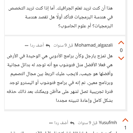
هذا أن كنت تريد تعلم الجرافيك. أما إذا كنت تريد التخصص
في هندسة البرمجيات فتأكد أولًا هل تقصد هندسة
البرمجيات؟ أم علوم الحاسوب؟
Mohamad_algazali
أضف ردا
قبل 9 سنوات
0
هل تمزح يارجل وكأن برامج الأدوبي هي الوحيدة في الأرض
هي فعلا الأفضل مثل فتوشوب مع أنه توجد له بدائل مجانية
وأفضلها هو جيمب، لايجب عليك الربط بين مجال التصميم
وبرنامج معين، ثم إنه في برامج فتوشوب أو اليسترو توجد
فترة تجريبية تصل لشهر على ماأظن ويمكنك بعد ذالك حذفه
بشكل كامل وإعادة تثبيته مجددا
Yusufmh
أضف ردا
قبل 9 سنوات
1