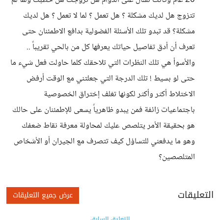
20 عام وكانت تسأل على الدوام هل تزوجت هل خطبت ولما لم
تتزوج هل لديك مشكلة ؟ هل تعمل ؟ لما لا تعمل ؟ هل لديك
مشكلة؟ قد تبدو تلك الأسئلة الفضولية بدافع الاطمئنان حتى
تعرف أن أدق تفاصيل حياتك يعرفها كل من بالحي تقريباً ..
والأسوأ هي تلك النظرات التي تلاحقك كلما حاولت فعل شيء ما
حتى لو بسيط ! تلك الدرجة التي جعلتني مع الوقت أرفض
الاختلاط أكثر وأكثر لكونها تغلف إختراق الخصوصية
باجتماعيات زائفة فمن يبدو ظاهرياً يسعى للإطمئنان على حالك
هو بحقيقة الأمر يتلصص عليك لمحاولة معرفة نقاط ضعفك
وهو ما يدفعني للتساؤل كيف تتصرف مع الجيران أو الأشخاص
المتلصصين؟
التعليقات
عرض جميع التعليقات
التعليق السابق