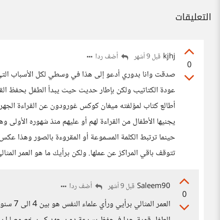
التعليقات
kjhj
أضف ردا
قبل 9 أشهر
0
صدقت وانا بدوري أدعو إلى هذا في وسطي لكل الأسباب التي 
عودة الكتاتيب ولكن بإطار حديث حيث يبدأ الطفل بحفظ القرآن 
أطالع كتاب لمؤلفته ميغان كوكس غورودون عن القراءة الجهرية
يجنيها الأطفال من القراءة لهم أو عليهم منذ شهوره الأولى وهو
حينما ترتبط الكلمة المسموعة أو المقروءة بالصور وهذا عكس
تتوقف باقي المراكز عن عملها. ولكن برأيك ما هو العمر المثال
Saleem90
أضف ردا
قبل 9 أشهر
0
العمر ال