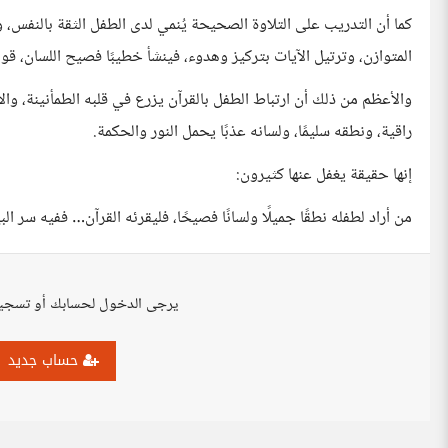
كما أن التدريب على التلاوة الصحيحة يُنمي لدى الطفل الثقة بالنفس، وح
المتوازن، وترتيل الآيات بتركيز وهدوء، فينشأ خطيبًا فصيح اللسان، قوي
والأعظم من ذلك أن ارتباط الطفل بالقرآن يزرع في قلبه الطمأنينة، وال
راقية، ونطقه سليمًا، ولسانه عذبًا يحمل النور والحكمة.
إنها حقيقة يغفل عنها كثيرون:
من أراد لطفله نطقًا جميلًا ولسانًا فصيحًا، فليقرئه القرآن… ففيه سر البي
يرجى الدخول لحسابك أو تسجي
حساب جديد