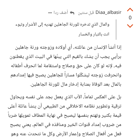
Diaa_albasir
أضف ردا
قبل سنتين
0
والمال الذي تدخره للورثة الجاهلين تهديه إلى الأشرار وتبوء
انت بالتبار والخسار
إذا أنشأ الإنسان من عائلته، أي أولاده وزوجته ورثة جاهلين
برأيي يجب أن يشك بالقيم التي يبثّها في البيت الذي يقطنون
فيه، لإنه لو كان على حق وصلاح واستقامة لما انحرف أطفاله
وانحرفت زوجته ليشكّلوا مساراً للجاهلين يصبح فيها إمدادهم
بالمال بعد الوفاة بمثابة إدخار مال للورثة الجاهلين.
بل على العكس تماماً، الأب الذي يعمل بجد على نفسه ويحاول
ترقية وتطوير نظامه الاخلاقي من الطبيعي أن ينشأ عائلة أعلى
قيمة بكثير وتهتم بنفسها ليصبح في نهاية المطاف تمويلها ضرباً
من ضروب إمداد قنوات الخير ومنافذه في العالم، يعني يصبح
فعل من أفعال الصلاح وإعمار الأرض وكل ما نتحدث عنه وهو