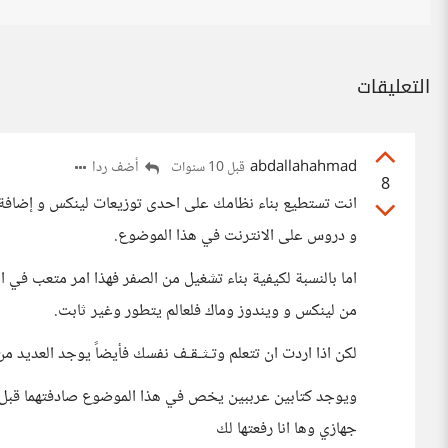
التعليقات
abdallahahmad
أضف ردا
قبل 10 سنوات
8
انت تستطيع بناء نظامك على احدى توزيعات لينكس و إضافة
و دروس على الانترنت في هذا الموضوع.
اما بالنسبة لكيفية بناء تشغيل من الصفر فهذا امر متعب في 
من لينكس و ويندوز وماك فلعالم يتطور وغير ثابت.
لكن اذا اردت ان تتعلم وتـثـقـف نفسك فأيضاً يوجد العديد م
ويوجد كتابين عرببين يخص في هذا الموضوع صادفتهما قبل ما
جهازي وها انا رفعتها لك