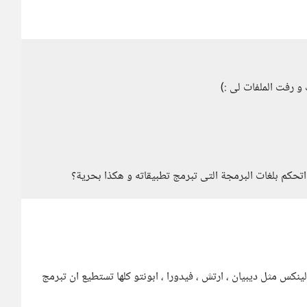
و رفت الملفات لى :)
تحكم بلغات البرمجة التى تبرمج تطبيقاته و هكذا بحرية؟
لينكس مثل ديبيان ، ارتش ، فيدورا ، ابونتو كلها تستطيع ان تبرمج