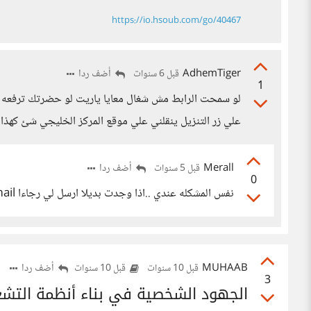
https://io.hsoub.com/go/40467
AdhemTiger
أضف ردا
قبل 6 سنوات
1
لو سمحت الرابط مش شغال معايا ياريت لو حضرتك ترفعه علي
علي زر التنزيل ينقلني علي موقع المركز الخليجي شئ كهذا 
Merall
أضف ردا
قبل 5 سنوات
0
نفس المشكله عندي ..اذا وجدت بديلا ارسل لي رجاءا adx519@protonemail
MUHAAB
أضف ردا
قبل 10 سنوات
قبل 10 سنوات
3
الجهود الشخصية في بناء أنظمة التشغي