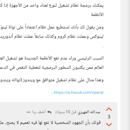
يمكنك برمجة نظام تشغيل لنوع لعتاد واحد من اﻷجهزة إذا كن
اﻷنظمة
ومن يقول لك بأنك تستطيع عمل نظام اعتماداً على نواة لينوك
لينوكس وعملت نظام كروم وكذلك سابقاً عملت نظام أندوريد ل
.
السبب الرئيسي وراء عدم نفع اﻷنظمة الجديدة هو تشغيل ا
العالم ممن يكتبون السطور البرمجية لتغطية النقص في الدعم
وهذا مثال على نظام تشغيل متوافق مع ويندوز (نواته ويندوز إن تي حرة ) 
https://io.hsoub.com/operat...
عبدالله المهيري
أضف ردا
قبل 10 سنوات
3
قولك بأن الجهود الشخصية لا نفع لها فيه تعميم لا يصح، عل