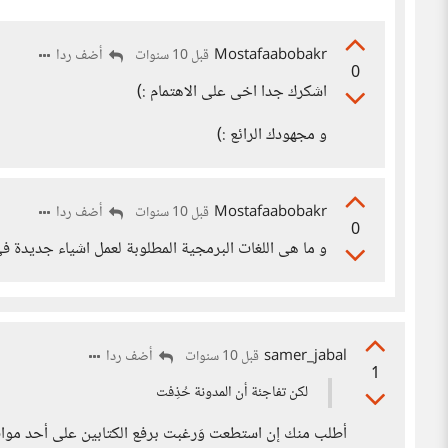
Mostafaabobakr
أضف ردا
قبل 10 سنوات
0
اشكرك جدا اخى على الاهتمام :)
و مجهودك الرائع :)
Mostafaabobakr
أضف ردا
قبل 10 سنوات
0
و ما هى اللغات البرمجية المطلوبة لعمل اشياء جديدة فى
samer_jabal
أضف ردا
قبل 10 سنوات
1
لكن تفاجئة أن المدونة حُذِفت
أطلب منك إن استطعت وَرغبت برفع الكتابين على أحد مواقع ا