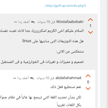
http://gulf-up.com/do.php?i...
Mostafaabobakr
أضف ردا
قبل 10 سنوات
1
السلام عليكم اخى الكريم اشكرررررك جدا لانك تعبت نفسك 
هل هذه التوزيعات التى سابنيها على linux
ستمكننى من الاتى:
تصميم و مميزات و تغيرات فى الخوارزمية و فى المستقبل ا
abdallahahmad
أضف ردا
قبل 10 سنوات
0
نعم تستطيع فعل ذلك
لكن بشأن تحديد اللغة التي تبرمج بها غالباً في نظام جنو/
بكل اللغات تقريباً