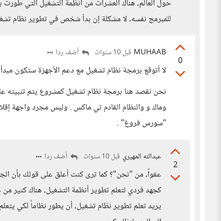
حول العالم، هناك العشرات من أنظمة التشغيل التي طورت ب
للمبرمج نفسه، لا مشكلة إن بدأ شخص في تطوير نظام تشغي
MUHAAB
أضف ردا
قبل 10 سنوات
0
لا أتوقع برمجة نظام تشغيل مع دعم اﻷجهزة ستكون مبدأ 
نحن نقصد هنا برمجة نظام تشغيل كمشروع يتم تثبيته عل
وماك و والنظام القادم تي ماكس . وليس مجرد واجهة إ
"سورس فروغ" .
عبدالله المهيري
أضف ردا
قبل 10 سنوات
2
عفواً، من "نحن"؟ كما ترى كنت أعلق على قولك بأن الج
كجهد فردي لتعلم تطوير أنظمة التشغيل، هناك كثير من
يريد تعلم تطوير نظام تشغيل، أن يطور نظاماً لكي يتعل