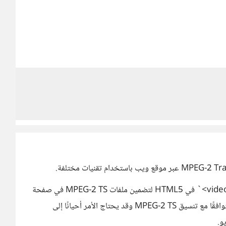
فمثلًا HTML5 Video Player يمكنك استخدام عنصر `<video>` في HTML5 لتضمين ملفات MPEG-2 TS في صفحة
ويب، ولكن يجب أن يكون المتصفح الذي يستخدمه الزوار متوافقًا مع تنسيق MPEG-2 TS وقد يحتاج الأمر أحيانًا إلى
و.