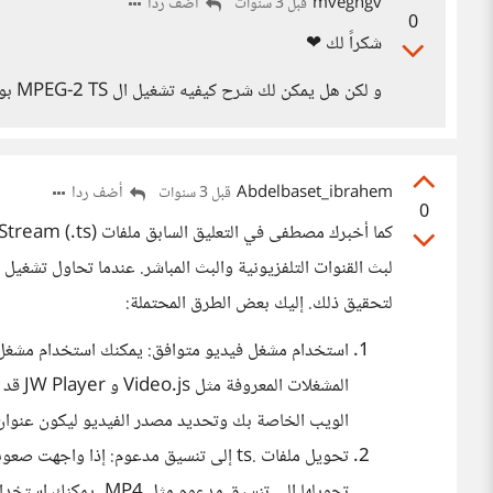
mveghgv
أضف ردا
قبل 3 سنوات
0
شكراً لك ❤
و لكن هل يمكن لك شرح كيفيه تشغيل ال MPEG-2 TS بواسطه مشغل Plyr ؟
Abdelbaset_ibrahem
أضف ردا
قبل 3 سنوات
0
لتحقيق ذلك. إليك بعض الطرق المحتملة:
الويب الخاصة بك وتحديد مصدر الفيديو ليكون عنوان URL لملف .ts
تحويلها إلى تنسيق مدع