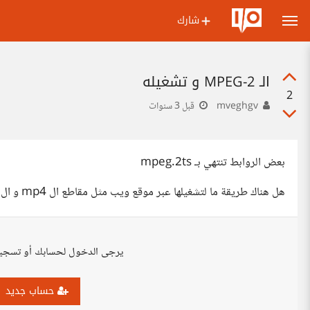
شارك
الـ MPEG-2 و تشغيله
2
mveghgv
قبل 3 سنوات
بعض الروابط تنتهي بـ mpeg.2ts
هل هناك طريقة ما لتشغيلها عبر موقع ويب مثل مقاطع ال mp4 و ال mp3 ام لا؟
يرجى الدخول لحسابك أو تسجي
حساب جديد