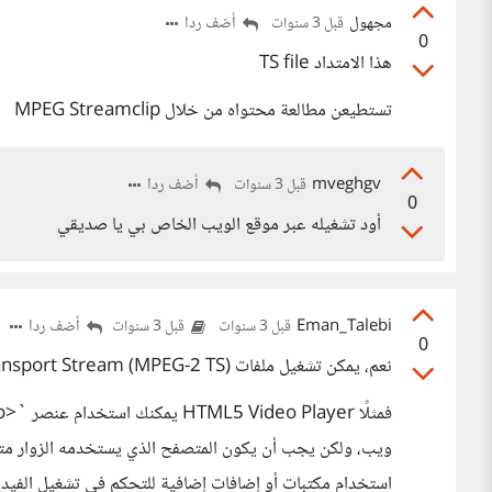
مجهول
أضف ردا
قبل 3 سنوات
0
هذا الامتداد TS file
تستطيعن مطالعة محتواه من خلال MPEG Streamclip
mveghgv
أضف ردا
قبل 3 سنوات
0
أود تشغيله عبر موقع الويب الخاص بي يا صديقي
Eman_Talebi
أضف ردا
قبل 3 سنوات
قبل 3 سنوات
0
نعم، يمكن تشغيل ملفات MPEG-2 Transport Stream (MPEG-2 TS) عبر موقع ويب باستخدام تقنيات مختلفة.
استخدام مكتبات أو إضافات إضافية للتحكم في تشغيل الفيدي