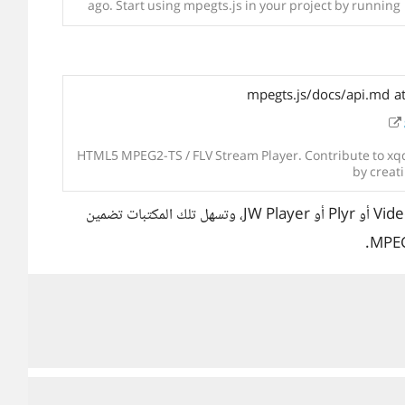
ago. Start using mpegts.js in your project by runnin
mpegts.js/docs/api.md at
HTML5 MPEG2-TS / FLV Stream Player. Contribute to x
by creat
وأيضًا هناك مكتبات ومشغلات وسائط أخرى جاهزة مثل Video.js أو Plyr أو JW Player، وتسهل تلك المكتبات تضمين