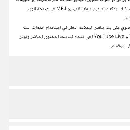
سطح المكتب لتحويل ملفات .ts إلى تنسيق MP4. بعد ذلك، يمكنك تضمين ملفات الفيديو MP4 في صفحة الويب
ة.
دام خدمات البث المباشر: إذا كانت الملفات .ts تحتوي على بث مباشر، فيمكنك النظر في استخدام خدمات البث
المباشر المتاحة عبر الويب. هناك خدمات مثل Twitch و YouTube Live التي تسمح لك ببث المحتوى المباشر وتوفر
لى موقعك.