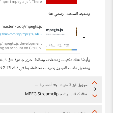
g `npm i mpegts.js`. There
are...
وستجد المستند الرسمي هنا:
 master · xqq/mpegts.js
github.com/xqq/mpegts.js/bl...
qq/mpegts.js development
ing an account on GitHub.
وتشغيل ملفات الفيديو بصيغات مختلفة، بما في ذلك MPEG-2 TS.
مجهول
أضف ردا
قبل 3 سنوات
0
هناك كذلك، برنامج MPEG Streamclip