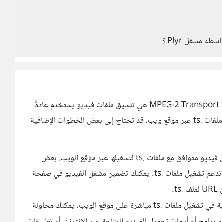
كما أخبرك مصطفى في التعليق السابق ملفات MPEG-2 Transport Stream (.ts) هي تنسيق ملفات فيديو يستخدم عادةً
لبث القنوات التلفزيونية والبث المباشر. عندما تحاول تشغيل ملفات .ts عبر موقع ويب، قد تحتاج إلى بعض الخطوات الإضافية
استخدام مشغل فيديو متوافق: يمكنك استخدام مشغل فيديو متوافق مع ملفات .ts لتشغيلها عبر موقع الويب. بعض
المشغلات المعروفة مثل Video.js و JW Player قد تدعم تشغيل ملفات .ts. يمكنك تضمين مشغل الفيديو في صفحة
.
تحويل ملفات .ts إلى تنسيق مدعوم: إذا واجهت صعوبة في تشغيل ملفات .ts مباشرة على موقع الويب، يمكنك محاولة
وم مثل MP4. يمكنك استخدام برامج أو أدوات تحويل الفيديو المتاحة عبر الإنترنت أو تطبيقات