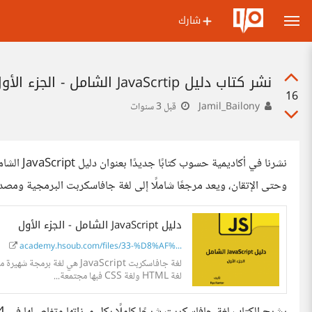
شارك
نشر كتاب دليل JavaScrtip الشامل - الجزء الأول
16
Jamil_Bailony
قبل 3 سنوات
وحتى الإتقان، ويعد مرجعًا شاملًا إلى لغة جافاسكربت البرمجية ومصدرً
دليل JavaScript الشامل - الجزء الأول
academy.hsoub.com/files/33-%D8%AF%...
لغة جافاسكربت JavaScript ه
لغة HTML ولغة CSS فبها مجتمعة...