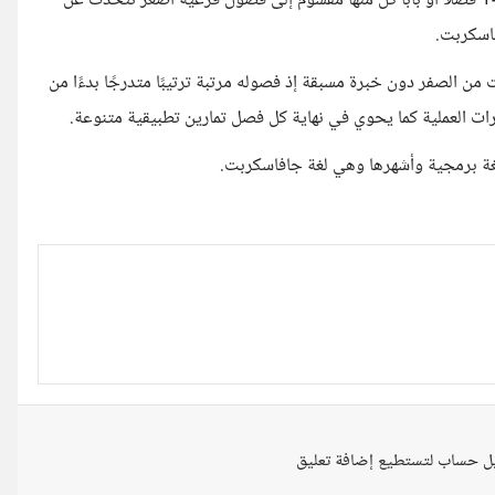
يشرح الكتاب لغة جافاسكربت شرحًا كاملًا بكل ميزاتها وتفاصيلها في 14 فصلًا أو بابًا كل منها مقسوم إلى فصول فرعية أصغر تتحدث عن
اسكربت.
من الصفر دون خبرة مسبقة إذ فصوله مرتبة ترتيبًا متدرجًا بدءًا من
رات العملية كما يحوي في نهاية كل فصل تمارين تطبيقية متنوعة.
لغة برمجية وأشهرها وهي لغة جافاسكربت.
ل حساب لتستطيع إضافة تعليق