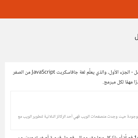
نشرنا في أكاديمية حسوب كتابًا جديدًا بعنوان دليل JavaScript الشامل - الجزء الأول، والذي يعلِّم لغة جافاسكربت JavaScript من الصفر
ا مهمًا لكل مبرمج.
ي لغة برمجة شهيرة موجودة حيث وجدت متصفحات الويب فهي أحد الركائز الثلاثية لتطوير الويب مع