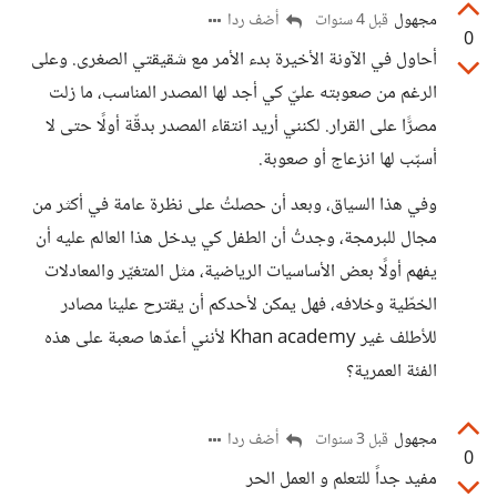
مجهول
أضف ردا
قبل 4 سنوات
0
أحاول في الآونة الأخيرة بدء الأمر مع شقيقتي الصغرى. وعلى
الرغم من صعوبته عليّ كي أجد لها المصدر المناسب، ما زلت
مصرًّا على القرار. لكنني أريد انتقاء المصدر بدقّة أولًا حتى لا
أسبّب لها انزعاج أو صعوبة.
وفي هذا السياق، وبعد أن حصلتُ على نظرة عامة في أكثر من
مجال للبرمجة، وجدتُ أن الطفل كي يدخل هذا العالم عليه أن
يفهم أولًا بعض الأساسيات الرياضية، مثل المتغيّر والمعادلات
الخطّية وخلافه، فهل يمكن لأحدكم أن يقترح علينا مصادر
للأطلف غير Khan academy لأنني أعدّها صعبة على هذه
الفئة العمرية؟
مجهول
أضف ردا
قبل 3 سنوات
0
مفيد جداً للتعلم و العمل الحر