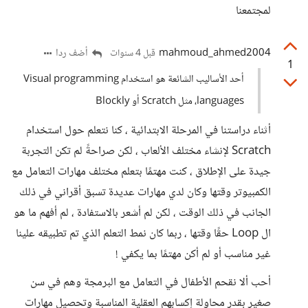
لمجتمعنا
mahmoud_ahmed2004
أضف ردا
قبل 4 سنوات
1
أحد الأساليب الشائعة هو استخدام Visual programming
languages، مثل Scratch أو Blockly
أثناء دراستنا في المرحلة الابتدائية ، كنا نتعلم حول استخدام
Scratch لإنشاء مختلف الألعاب ، لكن صراحةً لم تكن التجربة
جيدة على الإطلاق ، كنت مهتمًا بتعلم مختلف مهارات التعامل مع
الكمبيوتر وقتها وكان لدي مهارات عديدة تسبق أقراني في ذلك
الجانب في ذلك الوقت ، لكن لم أشعر بالاستفادة ، لم أفهم ما هو
ال Loop حقًا وقتها ، ربما كان نمط التعلم الذي تم تطبيقه علينا
غير مناسب أو لم أكن مهتمًا بما يكفي !
أحب ألا نقحم الأطفال في التعامل مع البرمجة وهم في سن
صغير بقدر محاولة إكسابهم العقلية المناسبة وتحصيل مهارات