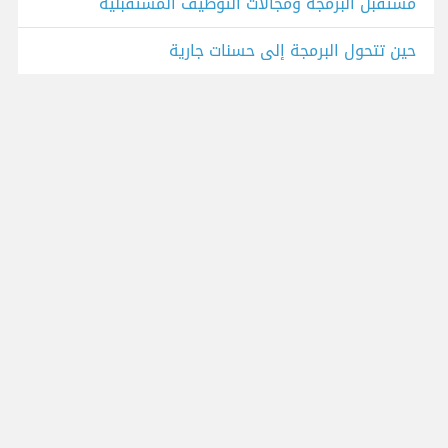
مستقبل البرمجة ومجالات التوظيف المستقبلية
حين تتحول البرمجة إلى حسنات جارية