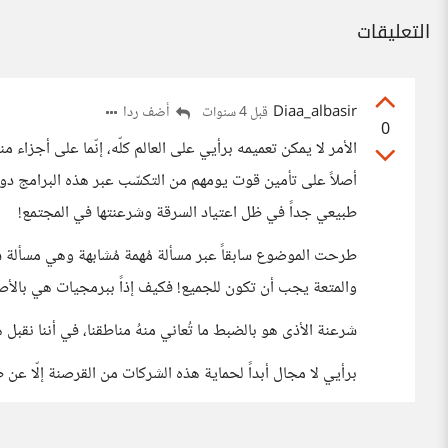
التعليقات
Diaa_albasir
أضف ردا
قبل 4 سنوات
0
الأمر لا يمكن تعميمه برأيي على العالم كلّه، إنّما على أجزاء
أصلاً على تأمين قوت يومهم من التكسّب عبر هذه البرامج دون
طبيعي جداً في ظل اعتياد السرقة وشرعنتها في المجتمع!
طرحت الموضوع سابقاً عبر مسألة مُهمة مُشابهة وهي مسألة سرقة 
والمتعة يجب أن تكون للجميع! فكيف إذاً ببرمجيات هي بالأصل
شرعنة الأذى هو بالضبط ما تُعاني منهُ مناطقنا، في أننا نقبل
برأيي لا مجال أبداً لحماية هذه الشركات من القرصنة إلّا عن ط