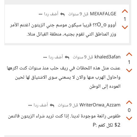
MEXAFALGE
أضف ردا
قبل 9 سنوات
1
أووو O_o؟؟ قريبا سيكون موسم جني الزيتون اغتنم الأمر
وزر المناطق التي تقوم بجنيه، منطقة القبائل مثلا.
khaled3afan
أضف ردا
قبل 9 سنوات
1
عشت مثل هذه اللحظات في ريف حلب منذ سنوات كنت اكرهها
واحاول الهرب منها والان لا يسعني سوى الاشتياق لها لحين
العوده إلى الوطن
WriterOrwa_Azzam
أضف ردا
قبل 9 سنوات
0
طقوس رائعة موجودة لدينا. إذا كنت تريد شراء الزيتون فالثمن
2$ لكل كغم :P