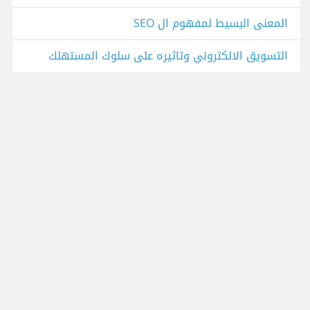
المعنى البسيط لمفهوم ال SEO
التسويق الالكتروني وتاثيره على سلوك المستهلك