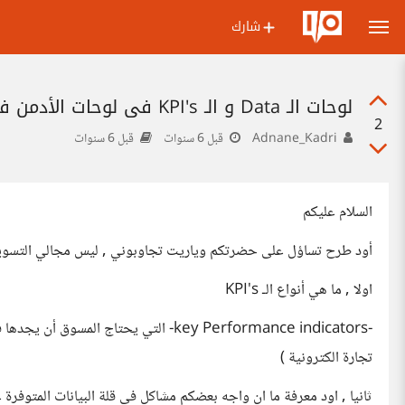
شارك
لوحات الـ Data و الـ KPI's في لوحات الأدمن في المواقع الالكترونية
2
Adnane_Kadri
قبل 6 سنوات
قبل 6 سنوات
السلام عليكم
أود طرح تساؤل على حضرتكم وياريت تجاوبوني , ليس مجالي التسويق 
اولا , ما هي أنواع الـ KPI's
-key Performance indicators- التي يحتا
تجارة الكترونية )
ثانيا , اود معرفة ما ان واجه بعضكم مشاكل في قلة البيانات المتوفرة ع