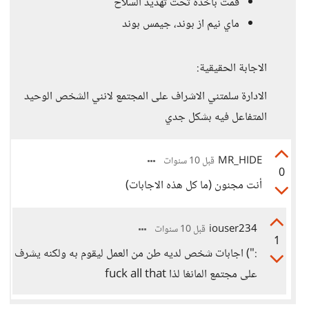
قمت بأخذه تحت تهديد السلاح
ماي نيم از بوند، جيمس بوند
الاجابة الحقيقية:
الادارة سلمتني الاشراف على المجتمع لانني الشخص الوحيد
المتفاعل فيه بشكل جدي
MR_HIDE
قبل 10 سنوات
0
أنت مجنون (ما كل هذه الاجابات)
iouser234
قبل 10 سنوات
1
:") اجابات شخص لديه طن من العمل ليقوم به ولكنه يشرف
على مجتمع المانغا لذا fuck all that