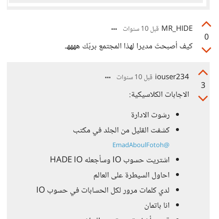
MR_HIDE
قبل 10 سنوات
0
كيف أصبحتَ مديرا لهذا المجتمع بربّك ههههـ
iouser234
قبل 10 سنوات
3
الاجابات الكلاسيكية:
رشوت الادارة
كشفت القليل من الجلد في مكتب
@EmadAboulFotoh
اشتريت حسوب IO وسأجعله HADE IO
احاول السيطرة على العالم
لدي كلمات مرور لكل الحسابات في حسوب IO
انا باتمان