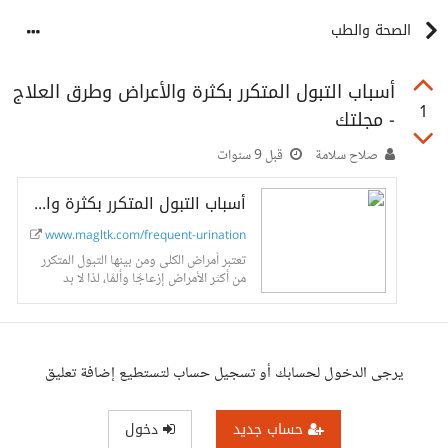
الصحة والطب
أسباب التبول المتكرر بكثرة والأعراض وطرق العلاج
1
- مجلتك
صلاح سلامة
قبل 9 سنوات
أسباب التبول المتكرر بكثرة والأعراض وطرق العلاج – مجلتك
www.magltk.com/frequent-urination
تعتبر أمراض الكلى ومن بينها التبول المتكرر
من أكثر الأمراض إزعاجًا وألمًا، لذا لا بد
والتعرف على هذه المشكلة ومعرفة الأسباب
والأعراض وطرق العلاج.
يرجى الدخول لحسابك أو تسجيل حساب لتستطيع إضافة تعليق
حساب جديد
دخول