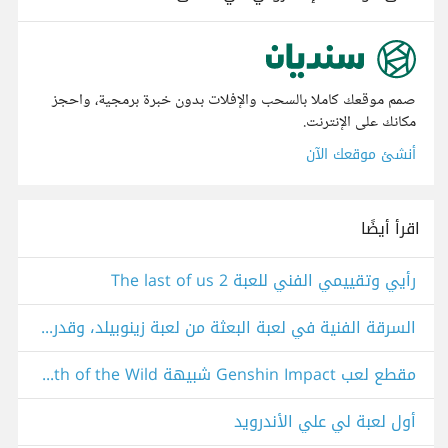
صمم موقعك كاملا بالسحب والإفلات بدون خبرة برمجية، واحجز
مكانك على الإنترنت.
أنشئ موقعك الآن
اقرأ أيضًا
رأيي وتقييمي الفني للعبة The last of us 2
السرقة الفنية في لعبة البعثة من لعبة زينوبيلد، وقدرة الذكاء الاصطناعي في اكتشاف الامر.
مقطع لعب Genshin Impact شبيهة Zelda Breath of the Wild
أول لعبة لي علي الأندرويد