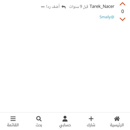
Tarek_Nacer
أضف ردا
قبل 9 سنوات
0
@Smaily
الرئيسية
شارك
حسابي
بحث
القائمة