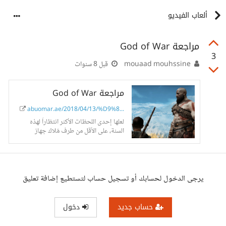
ألعاب الفيديو
مراجعة God of War
3
mouaad mouhssine
قبل 8 سنوات
مراجعة God of War
abuomar.ae/2018/04/13/%D9%8...
لعلها إحدى اللحظات الأكثر انتظاراً لهذه
السنة، على الأقل من طرف مُلاك جهاز
PlayStation 4، الذي حصل على الجزء
الجديد من إحدى أقوى حصرياته، إليكم
مراجعة God of War
يرجى الدخول لحسابك أو تسجيل حساب لتستطيع إضافة تعليق
حساب جديد
دخول