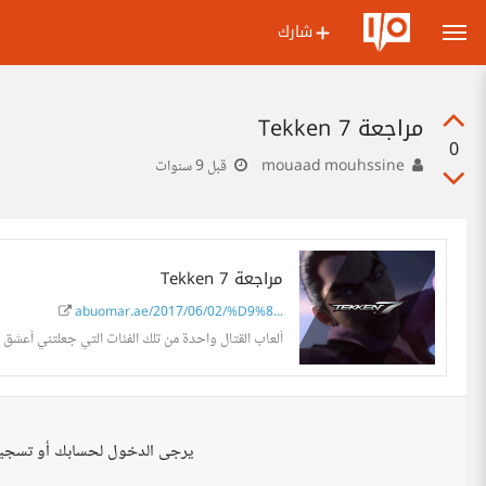
شارك
مراجعة Tekken 7
0
mouaad mouhssine
قبل 9 سنوات
مراجعة Tekken 7
abuomar.ae/2017/06/02/%D9%8...
ألعاب القتال واحدة من تلك الفئات التي جعلتني أعشق ألعاب الفيديو.. لذا إليكم
يرجى الدخول لحسابك أو تسجي