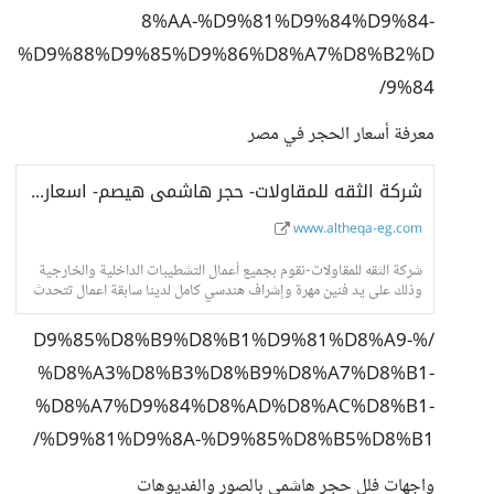
8%AA-%D9%81%D9%84%D9%84-
%D9%88%D9%85%D9%86%D8%A7%D8%B2%D
9%84/
معرفة أسعار الحجر في مصر
شركة الثقه للمقاولات- حجر هاشمى هيصم- اسعار حجر هاشمى- واجهات حجر هاشمى
www.altheqa-eg.com
شركة الثقه للمقاولات-نقوم بجميع أعمال التشطيبات الداخلية والخارجية
وذلك على يد فنين مهرة وإشراف هندسي كامل لدينا سابقة اعمال تتحدث
عنا فى جميع انحاء الجمهور
/%D9%85%D8%B9%D8%B1%D9%81%D8%A9-
%D8%A3%D8%B3%D8%B9%D8%A7%D8%B1-
%D8%A7%D9%84%D8%AD%D8%AC%D8%B1-
%D9%81%D9%8A-%D9%85%D8%B5%D8%B1/
واجهات فلل حجر هاشمى بالصور والفديوهات