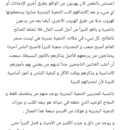
احساس بالنقص كان يهربون من الواقع بطرق أخرى كإدمانات أو
اي شيء و بعد إكتشافهم كتب التنمية البشرية صاروا يستعملونها
كهروب بدلا من طرق الهروب الأخرى، أيضا بعد من يدعون
بالخبرة و بالغو كثيراً من أجل كسب المال، فلا تخلط الصالح
بالطالح، كل شيء في مكانه، التنمية بشرية هي ليست سحر
العالم أصبح صعب و التحديات صعبة كثيراً فأصبح الناس أحيانا
يحتاجون من يرجعهم للأصل يذكرهم بالأمور البسيطة، سمعت
أن أغلب الفنانين الناجحين جداً لديهم من يعتني بهم بأمورهم
الأساسية و يذكرهم بوقت الأكل و كيفية اللباس و أمور أساسية
كثيرة لأن تحدياتهم كثيرة
بالنسبة للمدربين التنمية البشرية يوجد منهم من يتفلسف فقط و
النجاح الوحيد الذي حققه في حياته هو بيعه لكتب و دورات
التنمية البشرية و هؤلاء من أفسدو سمعة هذا المجال ،
و يوجد من داق و جرب الكثير من الأشياء و فشل كثيراً حتى