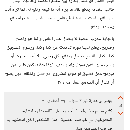
أليس العمل هو عقد إيجارة بين مقدم الخدمة وطالبها، أليس
طالب الخدمة يدفع لقاء ما يراه أنه ذا قيمة ونفع له، فما تراه أنت
غير نافع ولست مستعد لدفع فلس واحد لقائه، غيرك يراه نافع
ومستعد يدفع.
بالنهاية مدرب التنمية لا يحتال على الناس وإنما هو واضح
وصريح، يعلن لدينا دورة تتحدث عن كذا وكذا، ورسوم التسجيل
كذا وكذا، والناس تسجل وتدفع بكل رضى، ولا أحد يجبرها أو
يسلب مالها، فمن سجل ولم يستفيد فهذا حظه، كمن طلب من
مبرمج عمل تطبيق أو موقع لمشروع، ثم فشل وأغلقه. فهل يصح
أن نقول أن المبرمج عمله هراء ؟!
يونس بن عمارة
أضف ردا
قبل 7 سنوات
3
كلام سليم جدًا وأخيرًا أحد رد على "السعداء بالتشاؤم
المتمرغين في غياهب العدمية" مثل الشخص الذي استشهد به
صاحب المساهمة هنا.