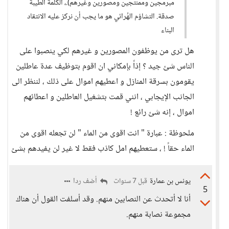
مبرمجين وممنتجين ومصورين وغيرهم).، الكلمة الطيبة
صدقة. التشاؤم الهُرائي هو ما يجب أن نركز عليه الانتقاد
البناء
هل ترى من يوظفون المصورين و غيرهم لكي ينصبوا على
الناس شئ جيد ؟ إذاً بإمكاني ان اقوم بتوظيف عدة عاطلين
يقومون بسرقة المنازل و اعطيهم اموال على ذلك ، لننظر الى
الجانب الإيجابي ، انني قمت بتشغيل العاطلين و اعطائهم
اموال ، إنه شئ رائع !
ملحوظة : عبارة " انت اقوى من الماء " لن تجعله اقوى من
الماء حقاً ! ، ستعطيهم امل كاذب فقط لا غير لن يفيدهم بشئ
يونس بن عمارة
أضف ردا
قبل 7 سنوات
5
أنا لا أتحدث عن النصابين منهم. وقد أسلفت القول أن هناك
مجموعة نصابة منهم.