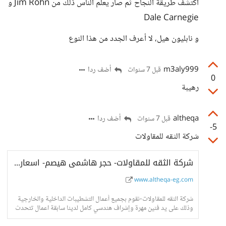
أكتشف طريقة النجاح ثم صار يعلم الناس ذلك من Jim Rohn و
Dale Carnegie
و نابليون هيل، لا أعرف الجدد من هذا النوع
m3aly999
أضف ردا
قبل 7 سنوات
0
رهيبة
altheqa
أضف ردا
قبل 7 سنوات
-5
شركة الثقه للمقاولات
شركة الثقه للمقاولات- حجر هاشمى هيصم- اسعار حجر هاشمى- واجهات حجر هاشمى
www.altheqa-eg.com
شركة الثقه للمقاولات-نقوم بجميع أعمال التشطيبات الداخلية والخارجية
وذلك على يد فنين مهرة وإشراف هندسي كامل لدينا سابقة اعمال تتحدث
عنا فى جميع انحاء الجمهور