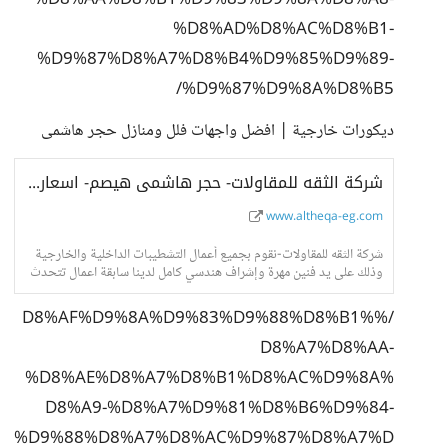
%D8%AA%D8%B1%D9%83%D9%8A%D8%A8-
%D8%AD%D8%AC%D8%B1-
%D9%87%D8%A7%D8%B4%D9%85%D9%89-
%D9%87%D9%8A%D8%B5/
ديكورات خارجية | افضل واجهات فلل ومنازل حجر هاشمى
شركة الثقه للمقاولات- حجر هاشمى هيصم- اسعار حجر هاشمى- واجهات حجر هاشمى
www.altheqa-eg.com
شركة الثقه للمقاولات-نقوم بجميع أعمال التشطيبات الداخلية والخارجية
وذلك على يد فنين مهرة وإشراف هندسي كامل لدينا سابقة اعمال تتحدث
عنا فى جميع انحاء الجمهور
/%D8%AF%D9%8A%D9%83%D9%88%D8%B1%
D8%A7%D8%AA-
%D8%AE%D8%A7%D8%B1%D8%AC%D9%8A%
D8%A9-%D8%A7%D9%81%D8%B6%D9%84-
%D9%88%D8%A7%D8%AC%D9%87%D8%A7%D