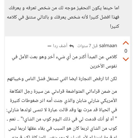
اما حينما يكون التحفيز موجه لك من شخص تعرفه و يعرفك
فهذا افضل كثيرا لأنه شخص يعرفك و بالتالي ستثق في كلامه
كثيرا
salmaan
أضف ردا
قبل 7 سنوات
0
كلامي عن المبدأ أكثر من أي شيء آخر وهو بعث الأمل في
نفوس الآخرين
لكن انا ارفض التجارة ايضا التي تستغل فشل الناس وخيباتهم
من ضمن قراءاتي المتواضعة قراءتي عن سيرة رجل الفكاهة
الأمريكي شارلي شابلن والذي جنت أمه اثر ضغوطات كثيرة
في الحياة قد مرت بها وقد قالت عبارة لا تنسى لولدها شارلي:
" آه لو أنك قدمت لي في ذلك اليوم كوب من الشاي!" .. نعم ،
كوب من الشاي لربما كان هو السبب في بقاء عقلها لربما ليس
له قيمة لدينا او لأي إنسان لا يمر بنفس المشكلة لكن قيمته