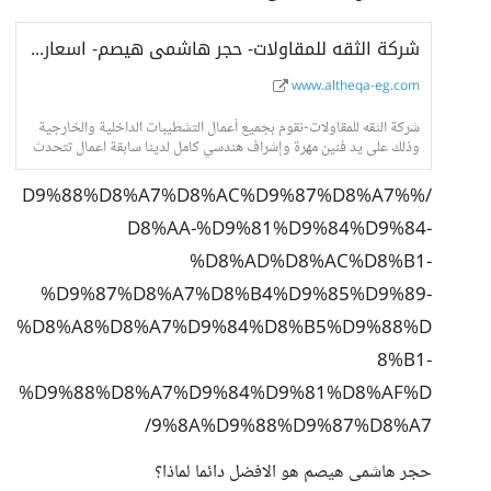
شركة الثقه للمقاولات- حجر هاشمى هيصم- اسعار حجر هاشمى- واجهات حجر هاشمى
www.altheqa-eg.com
شركة الثقه للمقاولات-نقوم بجميع أعمال التشطيبات الداخلية والخارجية
وذلك على يد فنين مهرة وإشراف هندسي كامل لدينا سابقة اعمال تتحدث
عنا فى جميع انحاء الجمهور
/%D9%88%D8%A7%D8%AC%D9%87%D8%A7%
D8%AA-%D9%81%D9%84%D9%84-
%D8%AD%D8%AC%D8%B1-
%D9%87%D8%A7%D8%B4%D9%85%D9%89-
%D8%A8%D8%A7%D9%84%D8%B5%D9%88%D
8%B1-
%D9%88%D8%A7%D9%84%D9%81%D8%AF%D
9%8A%D9%88%D9%87%D8%A7/
حجر هاشمى هيصم هو الافضل دائما لماذا؟