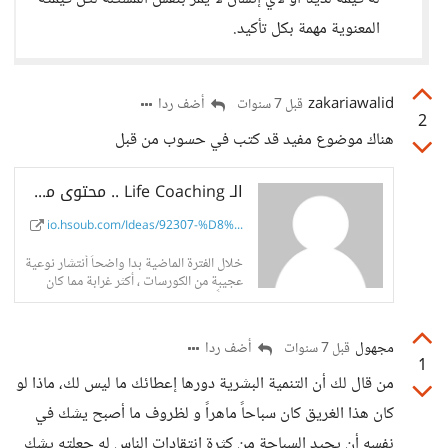
المعنوية مهمة بكل تأكيد.
zakariawalid
أضف ردا
قبل 7 سنوات
2
هناك موضوع مفيد قد كتب في حسوب من قبل
الـ Life Coaching .. محتوى مفيد أم نصب آخر ؟ - حسوب I/O
io.hsoub.com/Ideas/92307-%D8%...
خلال الفترة الماضية بدا واضحاً أنتشار نوعية
عجيبة من الكورسات ، أكثر غرابة مما كان
سائداً
مجهول
أضف ردا
قبل 7 سنوات
1
من قال لك أن التنمية البشرية دورها إعطائك ما ليس لك، ماذا لو
كان هذا الغريق كان سباحاً ماهراً و لظروف ما أصبح يشك في
نفسه أن يجيد السباحة من كثرة إنتقادات الناس له جعلته يشك