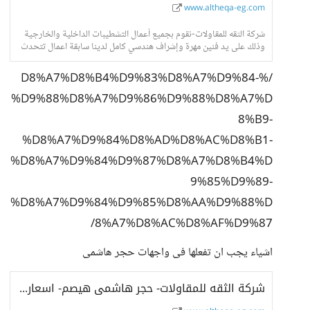
www.altheqa-eg.com
شركة الثقه للمقاولات-نقوم بجميع أعمال التشطيبات الداخلية والخارجية
وذلك على يد فنين مهرة وإشراف هندسي كامل لدينا سابقة اعمال تتحدث
عنا فى جميع انحاء الجمهور
/%D8%A7%D8%B4%D9%83%D8%A7%D9%84-
%D9%88%D8%A7%D9%86%D9%88%D8%A7%D
8%B9-
%D8%A7%D9%84%D8%AD%D8%AC%D8%B1-
%D8%A7%D9%84%D9%87%D8%A7%D8%B4%D
9%85%D9%89-
%D8%A7%D9%84%D9%85%D8%AA%D9%88%D
8%A7%D8%AC%D8%AF%D9%87/
اشياء يجب ان تفعلها فى واجهات حجر هاشمى
شركة الثقه للمقاولات- حجر هاشمى هيصم- اسعار حجر هاشمى- واجهات حجر هاشمى