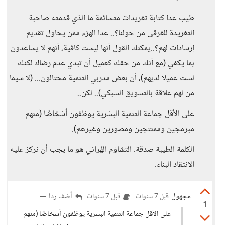
طيب عدا كتابة تغريدات متشائمة ما الذي قدمته صاحبة
التغريدة للغرقى من حولنا؟.. عدا الهزء ممن يحاول تقديم
إرشادات لهم؟..يمكنك القول أنها ليست كافية، أنهم لا يساعدون
بما يكفي (مع أنك من حقك كعميل أن تبدي عدم رضاك لكنك
لست عميلا لديهم)، أن بعض مدربي التنمية محتالون... (لا سيما
من لهم علاقة بالتسويق الشبكي).. لكن..
على الأقل جماعة التنمية البشرية يوظفون أشخاصًا (منهم
مبرمجين وممنتجين ومصورين وغيرهم).
الكلمة الطيبة صدقة. التشاؤم الهُرائي هو ما يجب أن نركز عليه
الانتقاد البناء.
مجهول
أضف ردا
قبل 7 سنوات
قبل 7 سنوات
1
على الأقل جماعة التنمية البشرية يوظفون أشخاصًا (منهم