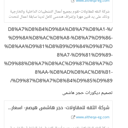
www.altheqa-eg.com
شركة الثقه للمقاولات-نقوم بجميع أعمال التشطيبات الداخلية والخارجية
وذلك على يد فنين مهرة وإشراف هندسي كامل لدينا سابقة اعمال تتحدث
عنا فى جميع انحاء الجمهور
/%D8%A7%D8%B4%D9%8A%D8%A7%D8%A1-
%D9%8A%D8%AC%D8%A8-%D8%A7%D9%86-
%D8%AA%D9%81%D8%B9%D9%84%D9%87%D
8%A7-%D9%81%D9%89-
%D9%88%D8%A7%D8%AC%D9%87%D8%A7%D
8%AA-%D8%AD%D8%AC%D8%B1-
%D9%87%D8%A7%D8%B4%D9%85%D9%89/
تصميم ديكورات حجر هاشمى
شركة الثقه للمقاولات- حجر هاشمى هيصم- اسعار حجر هاشمى- واجهات حجر هاشمى
www.altheqa-eg.com