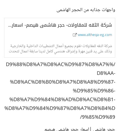
واجهات جذابه من الحجر الهاشمى
شركة الثقه للمقاولات- حجر هاشمى هيصم- اسعار حجر هاشمى- واجهات حجر هاشمى
www.altheqa-eg.com
شركة الثقه للمقاولات-نقوم بجميع أعمال التشطيبات الداخلية والخارجية
وذلك على يد فنين مهرة وإشراف هندسي كامل لدينا سابقة اعمال تتحدث
عنا فى جميع انحاء الجمهور
/%D9%88%D8%A7%D8%AC%D9%87%D8%A7%
D8%AA-
%D8%AC%D8%B0%D8%A7%D8%A8%D9%87-
%D9%85%D9%86-
%D8%A7%D9%84%D8%AD%D8%AC%D8%B1-
%D8%A7%D9%84%D9%87%D8%A7%D8%B4%D
9%85%D9%89/
حجر هاشمى |اسعار حجر هاشمى هيصم