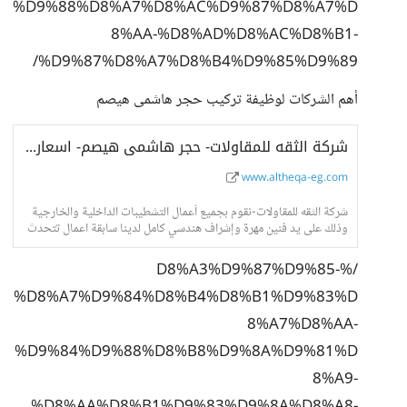
%D9%88%D8%A7%D8%AC%D9%87%D8%A7%D
8%AA-%D8%AD%D8%AC%D8%B1-
%D9%87%D8%A7%D8%B4%D9%85%D9%89/
أهم الشركات لوظيفة تركيب حجر هاشمى هيصم
شركة الثقه للمقاولات- حجر هاشمى هيصم- اسعار حجر هاشمى- واجهات حجر هاشمى
www.altheqa-eg.com
شركة الثقه للمقاولات-نقوم بجميع أعمال التشطيبات الداخلية والخارجية
وذلك على يد فنين مهرة وإشراف هندسي كامل لدينا سابقة اعمال تتحدث
عنا فى جميع انحاء الجمهور
/%D8%A3%D9%87%D9%85-
%D8%A7%D9%84%D8%B4%D8%B1%D9%83%D
8%A7%D8%AA-
%D9%84%D9%88%D8%B8%D9%8A%D9%81%D
8%A9-