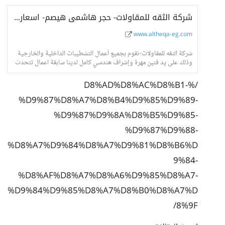
شركة الثقه للمقاولات- حجر هاشمى هيصم- اسعار حجر هاشمى- واجهات حجر هاشمى
www.altheqa-eg.com
شركة الثقه للمقاولات-نقوم بجميع أعمال التشطيبات الداخلية والخارجية
وذلك على يد فنين مهرة وإشراف هندسي كامل لدينا سابقة اعمال تتحدث
عنا فى جميع انحاء الجمهور
/%D8%AD%D8%AC%D8%B1-
%D9%87%D8%A7%D8%B4%D9%85%D9%89-
%D9%87%D9%8A%D8%B5%D9%85-
%D9%87%D9%88-
%D8%A7%D9%84%D8%A7%D9%81%D8%B6%D
9%84-
%D8%AF%D8%A7%D8%A6%D9%85%D8%A7-
%D9%84%D9%85%D8%A7%D8%B0%D8%A7%D
8%9F/