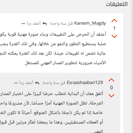
التعليقات
Kareem_Magdy
أضف ردا
قبل سنة واحدة
1
أعتقد أن الحرص على التقييمات وبناء صورة مهنية قوية يك
صلبة يستطيع التطور والنمو من خلالها، وفي تلك الفترة يجب ا
عالية تضمن له تقييمات جيدة. لكن بعد تلك الفترة يمكنه ال
الأشياء ضرورية لتطوير المسار المهني للمستقل
Esraashaaban129
أضف ردا
قبل سنة واحدة
0
أتفق معك أن البداية تتطلب حرصًا كبيرًا على اختيار المشار
المرحلة، تظل الصورة المهنية أمرًا حساسًا، لأن مشروعًا وا
خاصة إذا لم يكن ناجحًا بالشكل المتوقع. أحيانًا لا تكون ال
أو العملاء المستقبليين، وهذا ما يجعلنا نُفكّر مرتين قبل
المهني.