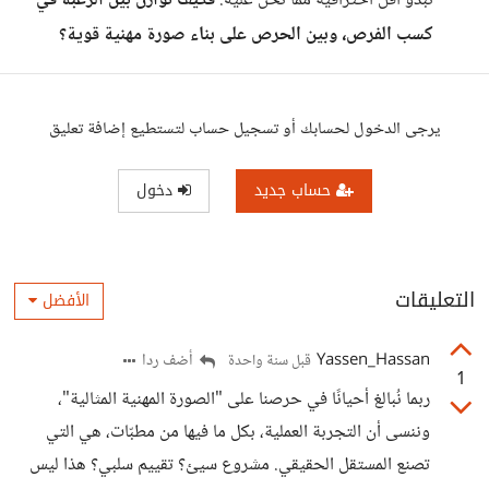
نبدو أقل احترافية مما نحن عليه.
فكيف نُوازن بين الرغبة في
كسب الفرص، وبين الحرص على بناء صورة مهنية قوية؟
يرجى الدخول لحسابك أو تسجيل حساب لتستطيع إضافة تعليق
حساب جديد
دخول
التعليقات
الأفضل
Yassen_Hassan
أضف ردا
قبل سنة واحدة
1
ربما نُبالغ أحيانًا في حرصنا على "الصورة المهنية المثالية"،
وننسى أن التجربة العملية، بكل ما فيها من مطبّات، هي التي
تصنع المستقل الحقيقي. مشروع سيئ؟ تقييم سلبي؟ هذا ليس