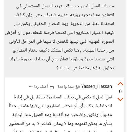
منصات العمل الحر، حيث قد يتردد العميل المستقبلي في
التعاون معنا بمجرد رؤيته لتقييم ضعيف، حتى وإن كنا قد
استفدنا فعليًا من التجربة. ربما التحدي الحقيقي يكمن في
كيفية اختيار المشاريع التي تمنحنا فرصة للتعلم، دون أن نُعرّض
الصورة المهنية التي نبنيها للخطر، لا سيما في المراحل الأولى
من رحلتنا المهنية. وهنا تكمن المشكلة: كيف نختار المشاريع
التي تمنحنا خبرة وتطوّرنا فعلاً، دون أن نخاطر بصورة ما زلنا
نحاول بناؤها، خاصة في بداياتنا؟
Yassen_Hassan
أضف ردا
قبل سنة واحدة
0
لعل الحل لا يكمن في تجنّب المخاطرة تمامًا، بل في إدارة
المخاطرة بذكاء. أي أن نختار المشاريع التي فيها هامش خطأ
مقبول، ونكون واضحين مع أنفسنا ومع العميل منذ البداية
بشأن ما يمكن تقديمه وما لا يمكن. كذلك، لا بد من التحضير