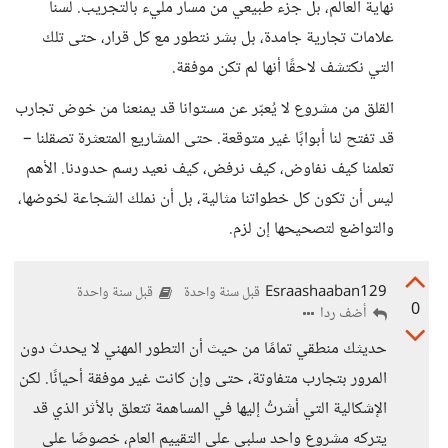
نهاية العالم، بل جزء طبيعي من مسار مليء بالتجريب. لسنا
علامات تجارية جامدة، بل بشر نتطور مع كل قرار، حتى تلك
التي نكتشف لاحقًا أنها لم تكن موفقة.
القلق من مشروع لا يُعبّر عن مستوانا قد يمنعنا من خوض تجارب
قد تفتح لنا أبوابًا غير متوقعة. حتى المشاريع المتعثرة تصقلنا –
تعلمنا كيف نفاوض، كيف نرفض، كيف نعيد رسم حدودنا. الأهم
ليس أن تكون كل خطواتنا مثالية، بل أن نملك الشجاعة لخوضها،
والتواضع لتصحيحها إن لزم.
Esraashaaban129
قبل سنة واحدة
قبل سنة واحدة
0
أضف ردا
حديثك منطقي تمامًا من حيث أن التطور المهني لا يحدث دون
المرور بتجارب متفاوتة، حتى وإن كانت غير موفقة أحيانًا. لكن
الإشكالية التي أشرتُ إليها في المساهمة تتعلق بالأثر الذي قد
يتركه مشروع واحد سلبي على التقييم العام، خصوصًا على