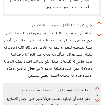
النفسي بأننا لن نستطيع تجنّب كل المفاجآت، لكن يمكننا أن
نُحسن التعامل معها عند حدوثها.
Kareem_Magdy
أضف ردا
قبل سنة واحدة
1
أعتقد أن الحرص على التقييمات وبناء صورة مهنية قوية يكون
مهم جدا في البداية، بحيث يستطيع المستقل أن يقف على أرض
صلبة يستطيع التطور والنمو من خلالها، وفي تلك الفترة يجب ان
يختار المشاريع التي يتأكد من قدرته على انجازها باحترافية
عالية تضمن له تقييمات جيدة. لكن بعد تلك الفترة يمكنه التجربة
ومحاولة عمل أشياء مختلفة ومتهورة في بعض الأحيان، وهذه
الأشياء ضرورية لتطوير المسار المهني للمستقل
Esraashaaban129
أضف ردا
قبل سنة واحدة
0
أتفق معك أن البداية تتطلب حرصًا كبيرًا على اختيار المشاريع